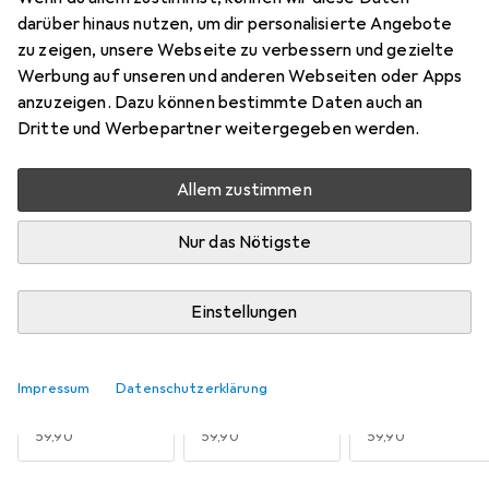
Mehr von Abeba
4
darüber hinaus nutzen, um dir personalisierte Angebote
zu zeigen, unsere Webseite zu verbessern und gezielte
Werbung auf unseren und anderen Webseiten oder Apps
Aktuell nicht lieferbar
anzuzeigen. Dazu können bestimmte Daten auch an
Dritte und Werbepartner weitergegeben werden.
Benachrichtigen, wenn lieferbar
Allem zustimmen
Vergleichen
Merken
Nur das Nötigste
i
Kostenloser Versand ab 30,–
Einstellungen
Grösse
6
Impressum
Datenschutzerklärung
35
42
43
EUR
59,90
EUR
59,90
EUR
59,90