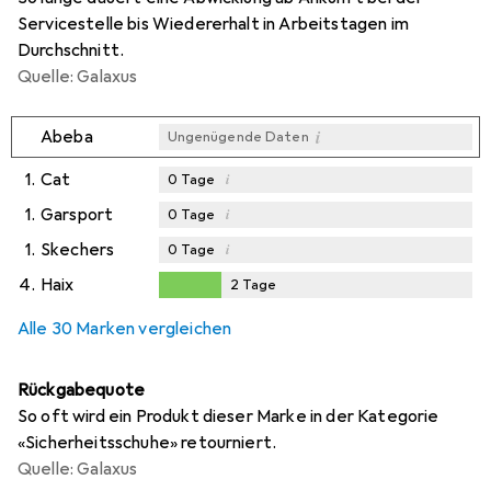
Servicestelle bis Wiedererhalt in Arbeitstagen im
Durchschnitt.
Quelle: Galaxus
i
Abeba
Ungenügende Daten
1.
Cat
i
0
Tage
1.
Garsport
i
0
Tage
1.
Skechers
i
0
Tage
4.
Haix
2
Tage
2
Tage
Alle 30 Marken vergleichen
Rückgabequote
So oft wird ein Produkt dieser Marke in der Kategorie
«Sicherheitsschuhe» retourniert.
Quelle: Galaxus