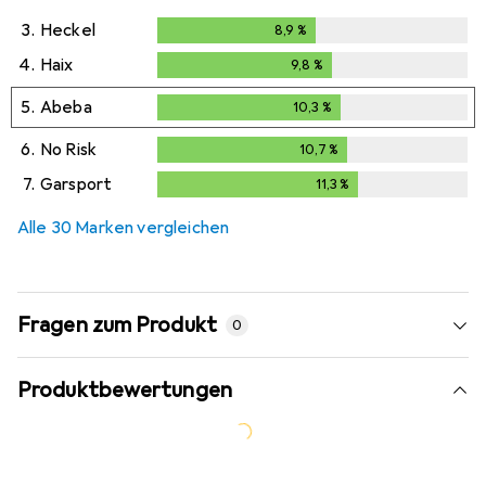
3.
Heckel
8,9
%
8,9
%
4.
Haix
9,8
%
9,8
%
5.
Abeba
10,3
%
10,3
%
6.
No Risk
10,7
%
10,7
%
7.
Garsport
11,3
%
11,3
%
Alle 30 Marken vergleichen
Fragen zum Produkt
0
Produktbewertungen