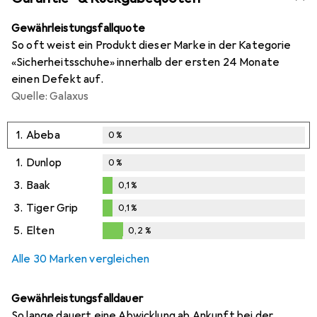
Gewährleistungsfallquote
So oft weist ein Produkt dieser Marke in der Kategorie
«Sicherheitsschuhe» innerhalb der ersten 24 Monate
einen Defekt auf.
Quelle: Galaxus
1.
Abeba
0
%
1.
Dunlop
0
%
3.
Baak
0,1
%
0,1
%
3.
Tiger Grip
0,1
%
0,1
%
5.
Elten
0,2
%
0,2
%
Alle 30 Marken vergleichen
Gewährleistungsfalldauer
So lange dauert eine Abwicklung ab Ankunft bei der