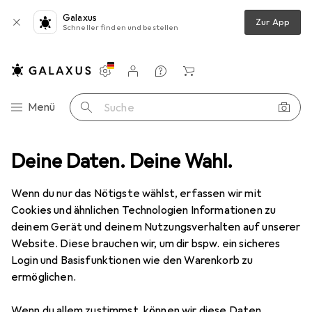
Galaxus
Zur App
Schneller finden und bestellen
Einstellungen
Kundenkonto
Vergleichslisten
Merklisten
Warenkorb
Navigation nach Kategorien
Menü
Suche
it
Deine Daten. Deine Wahl.
Arbeitsbekleidung
Sicherheitsschuhe
Abeba ESD-Schuh
Wenn du nur das Nötigste wählst, erfassen wir mit
Cookies und ähnlichen Technologien Informationen zu
2 Bilder
deinem Gerät und deinem Nutzungsverhalten auf unserer
Abeba
ESD-Schuh
Website. Diese brauchen wir, um dir bspw. ein sicheres
Login und Basisfunktionen wie den Warenkorb zu
OB, 37
ermöglichen.
Marke
Bewertungen
Wenn du allem zustimmst, können wir diese Daten