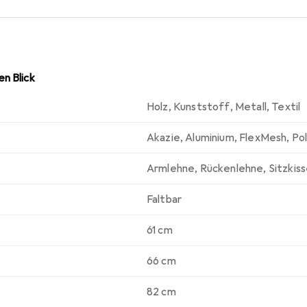
n Blick
Holz
,
Kunststoff
,
Metall
,
Textil
Akazie
,
Aluminium
,
FlexMesh
,
Po
Armlehne
,
Rückenlehne
,
Sitzkis
Faltbar
61 cm
66 cm
82 cm