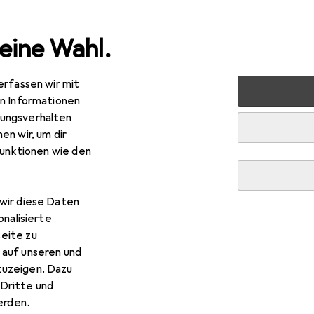
eine Wahl.
erfassen wir mit
markt + Garten
Garteneinrichtung
Gartenmöbel
Gar
en Informationen
ungsverhalten
en wir, um dir
funktionen wie den
wir diese Daten
onalisierte
eite zu
 auf unseren und
zuzeigen. Dazu
Dritte und
rden.