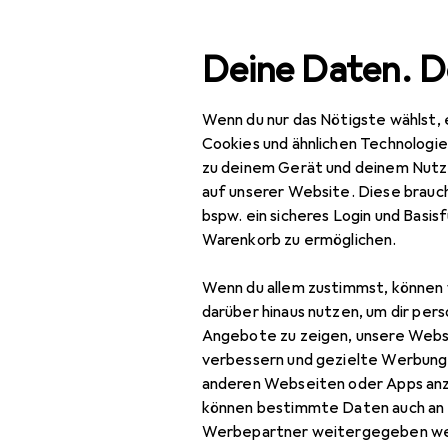
Suche
Deine Daten. D
Wenn du nur das Nötigste wählst, 
Navigation nach Kategorien
Gesamtsortiment
Bau
Gesamtsortiment
Cookies und ähnlichen Technologi
zu deinem Gerät und deinem Nutz
Baumarkt + Garten
auf unserer Website. Diese brauch
bspw. ein sicheres Login und Basis
Garteneinrichtung
Warenkorb zu ermöglichen.
Gartenmöbel
Wenn du allem zustimmst, können 
Gartenbank
darüber hinaus nutzen, um dir pers
Angebote zu zeigen, unsere Webs
Gartenbeistelltisch
verbessern und gezielte Werbung
+
anderen Webseiten oder Apps an
Gartenservierwagen
können bestimmte Daten auch an 
Werbepartner weitergegeben we
Gartenlounge