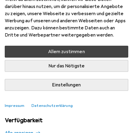
Mehr von Agro
darüber hinaus nutzen, um dir personalisierte Angebote
zu zeigen, unsere Webseite zu verbessern und gezielte
Werbung auf unseren und anderen Webseiten oder Apps
Aktuell nicht lieferbar
anzuzeigen. Dazu können bestimmte Daten auch an
Dritte und Werbepartner weitergegeben werden.
Benachrichtigen, wenn lieferbar
Allem zustimmen
Vergleichen
Merken
Nur das Nötigste
i
Kostenloser Versand ab 30,–
Einstellungen
Impressum
Datenschutzerklärung
Ähnliche Produkte mit besserer
Verfügbarkeit