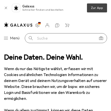
Galaxus
Zur App
Schneller finden und bestellen
Einstellungen
Kundenkonto
Vergleichslisten
Merklisten
Warenkorb
Navigation nach Kategorien
Menü
Suche
n
Deine Daten. Deine Wahl.
Abzweigdose
Agro Einlasskasten Quickbox Maxi HWD 90 2x2
Wenn du nur das Nötigste wählst, erfassen wir mit
Cookies und ähnlichen Technologien Informationen zu
2 Bilder
deinem Gerät und deinem Nutzungsverhalten auf unserer
Agro
Einlasskasten Quickbox Maxi
Website. Diese brauchen wir, um dir bspw. ein sicheres
HWD 90 2x2
Login und Basisfunktionen wie den Warenkorb zu
ermöglichen.
Marke
Bewertungen
Wenn du allem zustimmst, können wir diese Daten