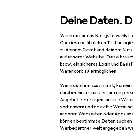
Suche
Deine Daten. D
Wenn du nur das Nötigste wählst, 
Navigation nach Kategorien
Gesamtsortiment
Aus
Gesamtsortiment
Cookies und ähnlichen Technologi
zu deinem Gerät und deinem Nutz
Ausverkauf
Ausverkauf
auf unserer Website. Diese brauch
bspw. ein sicheres Login und Basis
Baumarkt + Garten
Warenkorb zu ermöglichen.
Elektrobedarf
Wenn du allem zustimmst, können 
Elektroinstallation
darüber hinaus nutzen, um dir pers
Angebote zu zeigen, unsere Webs
Abzweigdose
verbessern und gezielte Werbung
anderen Webseiten oder Apps an
Elektronikwerkzeug
können bestimmte Daten auch an 
Kabelbinder
Werbepartner weitergegeben we