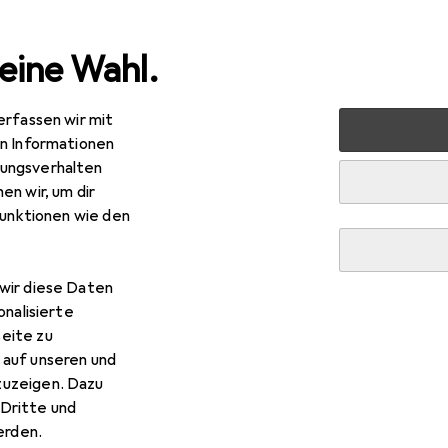
eine Wahl.
erfassen wir mit
verkauf
Baumarkt + Garten
Elektrobedarf
Elektroin
en Informationen
ungsverhalten
 Abzweigdose
en wir, um dir
funktionen wie den
wir diese Daten
onalisierte
eite zu
 auf unseren und
zuzeigen. Dazu
Dritte und
rden.