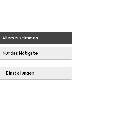
Einstellungen
Kundenkonto
Vergleichslisten
Merklisten
Warenkorb
Anmelden
Allem zustimmen
stallation
Abzweigdose
Nur das Nötigste
Einstellungen