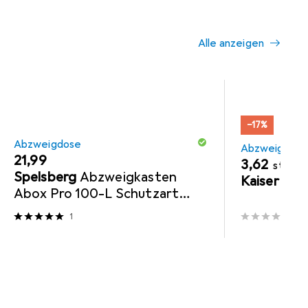
Alle anzeigen
−17%
Abzweigdose
Abzweigdos
EUR
21,99
EUR
3,62
statt
Spelsberg
Abzweigkasten
Kaiser
Ans
Abox Pro 100-L Schutzart
IP66/IP67/IP69 max 41040001
1