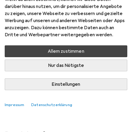
darüber hinaus nutzen, um dir personalisierte Angebote
Marke
Bewertungen
zu zeigen, unsere Webseite zu verbessern und gezielte
Mehr von Anuba
Werbung auf unseren und anderen Webseiten oder Apps
anzuzeigen. Dazu können bestimmte Daten auch an
Dritte und Werbepartner weitergegeben werden.
Zwischen Mi, 12.8. und Do, 13.8. geliefert
Mehr als 10 Stück an Lager beim Lieferanten
Allem zustimmen
Lieferort angeben für genaue Lieferzeit
Nur das Nötigste
In den Warenkorb
Einstellungen
Vergleichen
Merken
kostenloser Versand
Impressum
Datenschutzerklärung