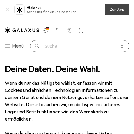
Galaxus
Zur App
Schneller finden und bestellen
Einstellungen
Kundenkonto
Vergleichslisten
Merklisten
Warenkorb
Navigation nach Kategorien
Menü
Suche
isenwaren
Deine Daten. Deine Wahl.
Türbeschlag
Türband
Anuba Einbohrbänder EI30
Wenn du nur das Nötigste wählst, erfassen wir mit
Cookies und ähnlichen Technologien Informationen zu
2 Bilder
deinem Gerät und deinem Nutzungsverhalten auf unserer
Website. Diese brauchen wir, um dir bspw. ein sicheres
EUR
62,90
Login und Basisfunktionen wie den Warenkorb zu
Anuba
Einbohrbänder EI30
ermöglichen.
Preis in EUR inkl. MwSt.
Wenn du allem zustimmst, können wir diese Daten