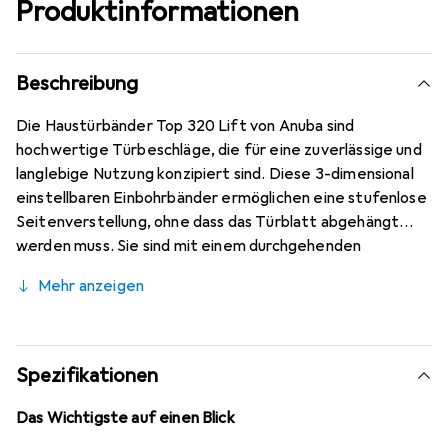
Produktinformationen
Beschreibung
Die Haustürbänder Top 320 Lift von Anuba sind
hochwertige Türbeschläge, die für eine zuverlässige und
langlebige Nutzung konzipiert sind. Diese 3-dimensional
einstellbaren Einbohrbänder ermöglichen eine stufenlose
Seitenverstellung, ohne dass das Türblatt abgehängt
werden muss. Sie sind mit einem durchgehenden
Achsbolzen ausgestattet, der eine hohe Stabilität
Mehr anzeigen
gewährleistet. Die Bänder sind für Überschlagstärken ab
15 mm geeignet und bieten eine ausgezeichnete
Tragkraft, die unter Prüfbedingungen getestet wurde.
Mit der Fähigkeit, zwei Bänder pro Tür mit einer
Spezifikationen
Tragkraft von ca. 100 kg und drei Bänder mit ca. 120 kg zu
verwenden, sind diese Türbeschläge ideal für den Einsatz
Das Wichtigste auf einen Blick
an Haustüren. Hergestellt aus verzinktem Stahl, bieten