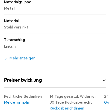
Materialgruppe
sie nicht nur Funktionalität, sondern auch eine
Metall
ansprechende Optik.
Material
Stahl verzinkt
Türanschlag
i
Links
Mehr anzeigen
Preisentwicklung
Rechtliche Bedenken
14 Tage gesetzl. Widerruf
24 
Meldeformular
30 Tage Rückgaberecht
Gew
Rückgaberichtlinien