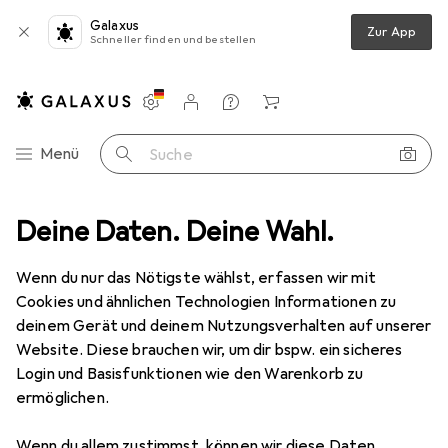
Galaxus
Zur App
Schneller finden und bestellen
Einstellungen
Kundenkonto
Vergleichslisten
Merklisten
Warenkorb
Navigation nach Kategorien
Menü
Suche
n
Deine Daten. Deine Wahl.
Türbeschlag
Türband
Anuba Haustürbänder Top 320 Lift
Wenn du nur das Nötigste wählst, erfassen wir mit
Cookies und ähnlichen Technologien Informationen zu
3 Bilder
deinem Gerät und deinem Nutzungsverhalten auf unserer
Website. Diese brauchen wir, um dir bspw. ein sicheres
EUR
43,07
Login und Basisfunktionen wie den Warenkorb zu
Anuba
Haustürbänder Top 320 Lift
ermöglichen.
Preis in EUR inkl. MwSt.
Wenn du allem zustimmst, können wir diese Daten