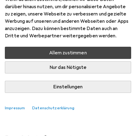
darüber hinaus nutzen, um dir personalisierte Angebote
Marke
Bewertungen
zu zeigen, unsere Webseite zu verbessern und gezielte
Mehr von Anuba
Werbung auf unseren und anderen Webseiten oder Apps
anzuzeigen. Dazu können bestimmte Daten auch an
Dritte und Werbepartner weitergegeben werden.
Zwischen Fr, 14.8. und Sa, 15.8. geliefert
Mehr als 10 Stück an Lager beim Lieferanten
Allem zustimmen
Lieferort angeben für genaue Lieferzeit
Nur das Nötigste
In den Warenkorb
Einstellungen
Vergleichen
Merken
kostenloser Versand
Impressum
Datenschutzerklärung