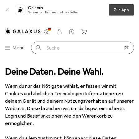
Galaxus
Zur App
Schneller finden und bestellen
Einstellungen
Kundenkonto
Vergleichslisten
Merklisten
Warenkorb
Navigation nach Kategorien
Menü
Suche
echnik
Deine Daten. Deine Wahl.
Stauraum + Überdachung
Kissenbox
Beliani Cebrosa
Wenn du nur das Nötigste wählst, erfassen wir mit
Cookies und ähnlichen Technologien Informationen zu
11 Bilder
deinem Gerät und deinem Nutzungsverhalten auf unserer
Beliani
Cebrosa
Website. Diese brauchen wir, um dir bspw. ein sicheres
Login und Basisfunktionen wie den Warenkorb zu
ermöglichen.
Marke
Bewertungen
Mehr von Beliani
13
Wenn du allem zustimmst, können wir diese Daten