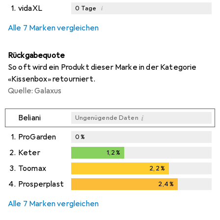
1.
vidaXL
i
0
Tage
i
Ungenügende Daten
Alle 7 Marken vergleichen
Rückgabequote
So oft wird ein Produkt dieser Marke in der Kategorie
«Kissenbox» retourniert.
Quelle: Galaxus
i
Beliani
Ungenügende Daten
1.
ProGarden
0
%
2.
Keter
1,2
%
1,2
%
3.
Toomax
2,2
%
2,2
%
4.
Prosperplast
2,4
%
2,4
%
Alle 7 Marken vergleichen