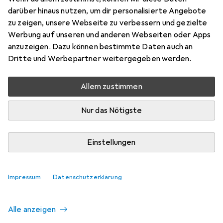
darüber hinaus nutzen, um dir personalisierte Angebote
zu zeigen, unsere Webseite zu verbessern und gezielte
Aktuell nicht lieferbar
Werbung auf unseren und anderen Webseiten oder Apps
anzuzeigen. Dazu können bestimmte Daten auch an
Benachrichtigen, wenn lieferbar
Dritte und Werbepartner weitergegeben werden.
Allem zustimmen
Vergleichen
Merken
Nur das Nötigste
i
Kostenloser Versand ab 30,–
Einstellungen
Ähnliche Produkte mit besserer
Impressum
Datenschutzerklärung
Verfügbarkeit
Alle anzeigen