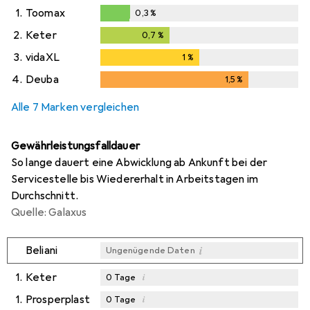
1.
Toomax
0,3
%
0,3
%
2.
Keter
0,7
%
0,7
%
3.
vidaXL
1
%
1
%
4.
Deuba
1,5
%
1,5
%
Alle 7 Marken vergleichen
Gewährleistungsfalldauer
So lange dauert eine Abwicklung ab Ankunft bei der
Servicestelle bis Wiedererhalt in Arbeitstagen im
Durchschnitt.
Quelle: Galaxus
i
Beliani
Ungenügende Daten
1.
Keter
i
0
Tage
1.
Prosperplast
i
0
Tage