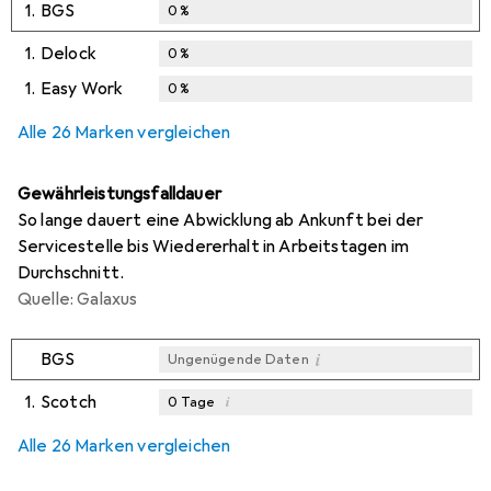
1.
BGS
0
%
1.
Delock
0
%
1.
Easy Work
0
%
Alle 26 Marken vergleichen
Gewährleistungsfalldauer
So lange dauert eine Abwicklung ab Ankunft bei der
Servicestelle bis Wiedererhalt in Arbeitstagen im
Durchschnitt.
Quelle: Galaxus
i
BGS
Ungenügende Daten
1.
Scotch
i
0
Tage
i
i
i
Ungenügende Daten
Ungenügende Daten
Ungenügende Daten
Alle 26 Marken vergleichen