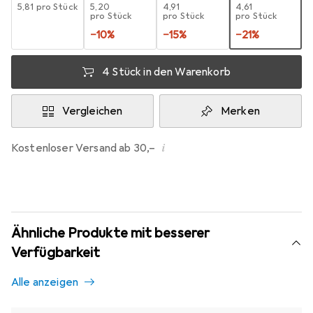
EUR
5,81
pro Stück
EUR
5,20
EUR
4,91
EUR
4,61
pro Stück
pro Stück
pro Stück
−
10
%
−
15
%
−
21
%
4 Stück in den Warenkorb
Vergleichen
Merken
i
Kostenloser Versand ab 30,–
Ähnliche Produkte mit besserer
Verfügbarkeit
Alle anzeigen