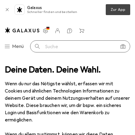
Galaxus
Zur App
Schneller finden und bestellen
Einstellungen
Kundenkonto
Vergleichslisten
Merklisten
Warenkorb
Navigation nach Kategorien
Menü
Suche
eschlag
Deine Daten. Deine Wahl.
Möbelgleiter + Schutzpuffer
BGS Elastikpuffer-Satz
Wenn du nur das Nötigste wählst, erfassen wir mit
Cookies und ähnlichen Technologien Informationen zu
13 Bilder
deinem Gerät und deinem Nutzungsverhalten auf unserer
Website. Diese brauchen wir, um dir bspw. ein sicheres
MENGENRABATT
Login und Basisfunktionen wie den Warenkorb zu
ermöglichen.
EUR
4,61
Spare
EUR
4,80
BGS
Elastikpuffer-Satz
Wenn du allem zustimmst, können wir diese Daten