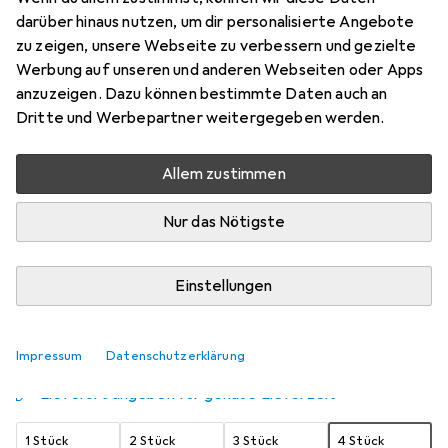
darüber hinaus nutzen, um dir personalisierte Angebote
Anschlagdämpfer
zu zeigen, unsere Webseite zu verbessern und gezielte
Preis in EUR inkl. MwSt.
Werbung auf unseren und anderen Webseiten oder Apps
anzuzeigen. Dazu können bestimmte Daten auch an
Schneller lieferbar
Dritte und Werbepartner weitergegeben werden.
Angebot für
EUR
9,24
Allem zustimmen
Bewertungen
20
Nur das Nötigste
Zwischen Di, 18.8. und Do, 20.8. geliefert
Einstellungen
Mehr als 10 Stück an Lager beim Lieferanten
Benachrichtigen, wenn schneller verfügbar
Impressum
Datenschutzerklärung
Lieferort angeben für genaue Lieferzeit
1 Stück
2 Stück
3 Stück
4 Stück