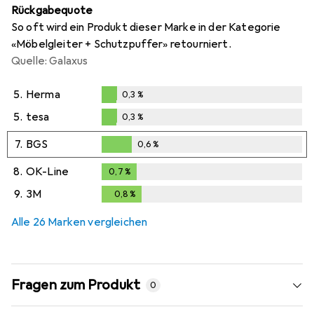
Rückgabequote
So oft wird ein Produkt dieser Marke in der Kategorie
«Möbelgleiter + Schutzpuffer» retourniert.
Quelle: Galaxus
5.
Herma
0,3
%
0,3
%
5.
tesa
0,3
%
0,3
%
7.
BGS
0,6
%
0,6
%
8.
OK-Line
0,7
%
0,7
%
9.
3M
0,8
%
0,8
%
Alle 26 Marken vergleichen
Fragen zum Produkt
0