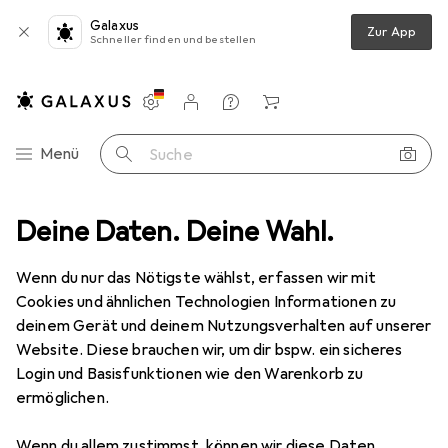
Galaxus
Zur App
Schneller finden und bestellen
Einstellungen
Kundenkonto
Vergleichslisten
Merklisten
Warenkorb
Navigation nach Kategorien
Menü
Suche
ekleidung
Deine Daten. Deine Wahl.
Arbeitshose
Blakläder leichte Bundhose mit Stretch
Wenn du nur das Nötigste wählst, erfassen wir mit
Cookies und ähnlichen Technologien Informationen zu
4 Bilder
deinem Gerät und deinem Nutzungsverhalten auf unserer
Website. Diese brauchen wir, um dir bspw. ein sicheres
−5%
Login und Basisfunktionen wie den Warenkorb zu
ermöglichen.
EUR
119,98
statt
EUR
126,84
Blakläder
leichte Bundhose mit
Wenn du allem zustimmst, können wir diese Daten