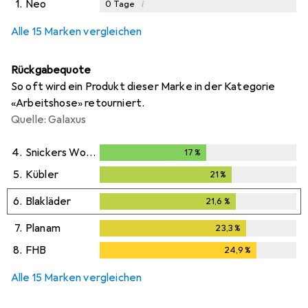
1.
Neo
i
0
Tage
i
i
i
Ungenügende Daten
Ungenügende Daten
Ungenügende Daten
Alle 15 Marken vergleichen
Rückgabequote
So oft wird ein Produkt dieser Marke in der Kategorie
«Arbeitshose» retourniert.
Quelle: Galaxus
4.
Snickers Workwear
17
%
17
%
5.
Kübler
21
%
21
%
6.
Blakläder
21,6
%
21,6
%
7.
Planam
23,3
%
23,3
%
8.
FHB
24,9
%
24,9
%
Alle 15 Marken vergleichen