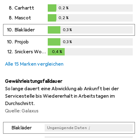
8.
Carhartt
0,2
%
0,2
%
8.
Mascot
0,2
%
0,2
%
10.
Blakläder
0,3
%
0,3
%
10.
Projob
0,3
%
0,3
%
12.
Snickers Workwear
0,4
%
0,4
%
Alle 15 Marken vergleichen
Gewährleistungsfalldauer
So lange dauert eine Abwicklung ab Ankunft bei der
Servicestelle bis Wiedererhalt in Arbeitstagen im
Durchschnitt.
Quelle: Galaxus
i
Blakläder
Ungenügende Daten