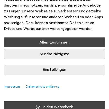
Stretch
darüber hinaus nutzen, um dir personalisierte Angebote
zu zeigen, unsere Webseite zu verbessern und gezielte
44, 50
Werbung auf unseren und anderen Webseiten oder Apps
Preis in EUR inkl. MwSt.
anzuzeigen. Dazu können bestimmte Daten auch an
Dritte und Werbepartner weitergegeben werden.
Marke
Bewertungen
Mehr von Blakläder
Allem zustimmen
Nur das Nötigste
Zwischen Mo, 24.8. und Mi, 26.8. geliefert
Benachrichtigen, wenn schneller verfügbar
Einstellungen
Lieferort angeben für genaue Lieferzeit
Impressum
Datenschutzerklärung
i
Angebot von
Shopping Factory
FR
In den Warenkorb