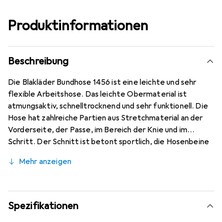
Produktinformationen
Beschreibung
Die Blakläder Bundhose 1456 ist eine leichte und sehr
flexible Arbeitshose. Das leichte Obermaterial ist
atmungsaktiv, schnelltrocknend und sehr funktionell. Die
Hose hat zahlreiche Partien aus Stretchmaterial an der
Vorderseite, der Passe, im Bereich der Knie und im
Schritt. Der Schnitt ist betont sportlich, die Hosenbeine
sind ergonomisch geformt. Die Knie sind mit Cordura®
Mehr anzeigen
Stretch verstärkt. Für ausreichend Stauraum sorgen
Gesässtaschen, Beintaschen, zwei Vordertaschen und
eine innenliegende Handytasche. Der Beinabschluss ist
ebenfalls mit Cordura® verstärkt. Für eine verbesserte
Spezifikationen
Sichtbarkeit gibt es reflektierende Details am Bein.