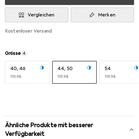
Vergleichen
Merken
kostenloser Versand
Grösse
4
40, 46
44, 50
54
EUR
119,98
EUR
119,98
EUR
119,98
Ähnliche Produkte mit besserer
Verfügbarkeit