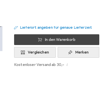
Zwischen Fr, 14.8. und Sa, 15.8. geliefert
6 Stück an Lager beim Lieferanten
Lieferort angeben für genaue Lieferzeit
In den Warenkorb
Vergleichen
Merken
i
Kostenloser Versand ab 30,–