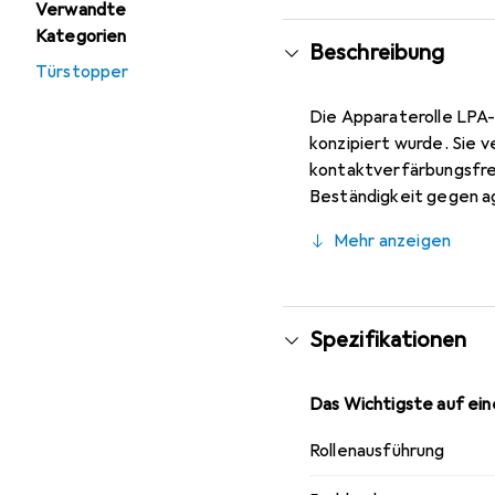
Verwandte
Kategorien
Beschreibung
Türstopper
Die Apparaterolle LPA-
konzipiert wurde. Sie v
kontaktverfärbungsfrei
Beständigkeit gegen ag
Lauf und eine hohe Lebe
Mehr anzeigen
Apparaterolle ist idea
erforderlich sind. Sie 
Temperaturen verringe
VPA 100G zu einer zuve
Spezifikationen
Das Wichtigste auf eine
Rollenausführung