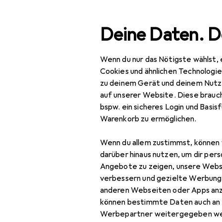
Suche
Deine Daten. D
Wenn du nur das Nötigste wählst, 
Navigation nach Kategorien
Gesamtsortiment
Baumarkt + G
Gesamtsortiment
Cookies und ähnlichen Technologi
zu deinem Gerät und deinem Nutz
Baumarkt + Garten
auf unserer Website. Diese brauch
bspw. ein sicheres Login und Basis
Bauen + Renovieren
Warenkorb zu ermöglichen.
Eisenwaren
Wenn du allem zustimmst, können 
Möbelbeschlag
darüber hinaus nutzen, um dir pers
Angebote zu zeigen, unsere Webs
Möbelausstattung
verbessern und gezielte Werbung
anderen Webseiten oder Apps an
Möbelgleiter +
können bestimmte Daten auch an 
Schutzpuffer
Werbepartner weitergegeben we