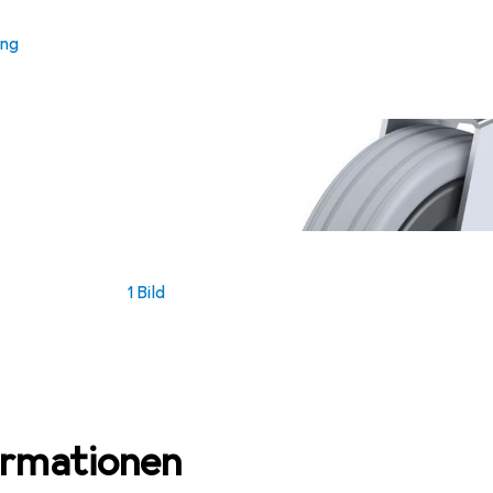
ung
1 Bild
ormationen