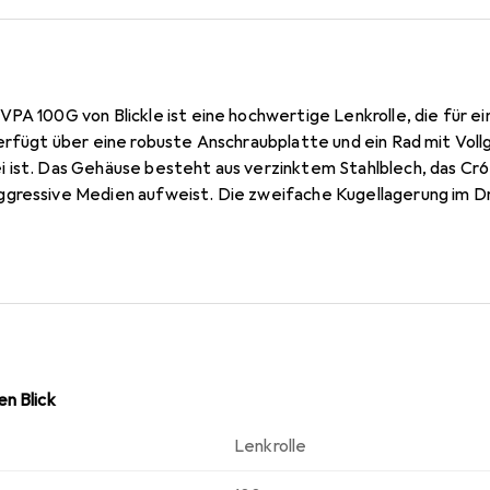
VPA 100G von Blickle ist eine hochwertige Lenkrolle, die für 
erfügt über eine robuste Anschraubplatte und ein Rad mit Voll
 ist. Das Gehäuse besteht aus verzinktem Stahlblech, das Cr6-
gressive Medien aufweist. Die zweifache Kugellagerung im Dr
nsdauer, während der stabile Mittelbolzen die Stabilität der 
l für den Einsatz in Umgebungen, in denen eine hohe Tragfähig
ist für Temperaturen von -20 °C bis +60 °C geeignet, wobei die
rt wird. Die Kombination aus hochwertigem Material und durc
rlässigen Wahl für industrielle Anwendungen.
n Blick
Lenkrolle