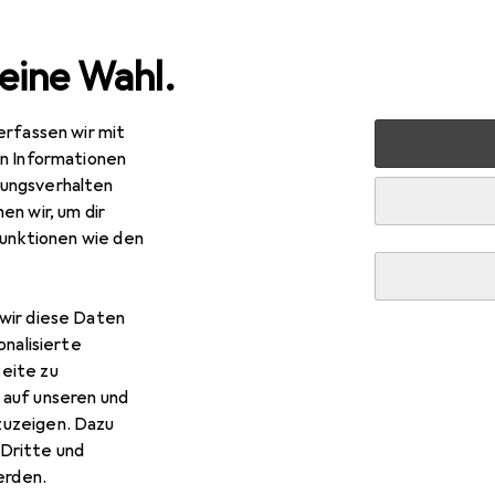
eine Wahl.
erfassen wir mit
arten
Bauen + Renovieren
Eisenwaren
Möbelbeschla
en Informationen
ungsverhalten
en wir, um dir
funktionen wie den
wir diese Daten
onalisierte
eite zu
 auf unseren und
zuzeigen. Dazu
Dritte und
rden.