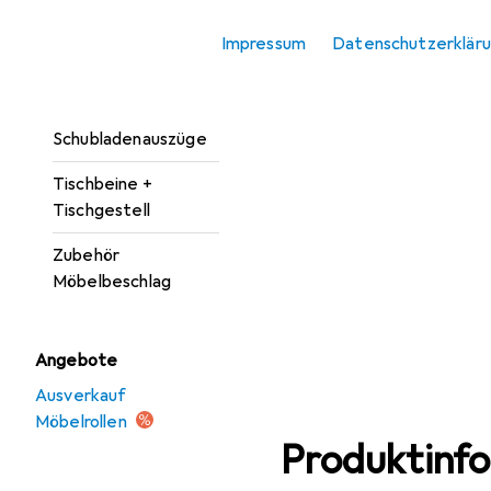
Möbelgriff
Impressum
Datenschutzerklär
Möbelrollen
Möbelscharnier
Schubladenauszüge
Tischbeine +
Tischgestell
Zubehör
Möbelbeschlag
Angebote
Ausverkauf
Möbelrollen
Produktinf