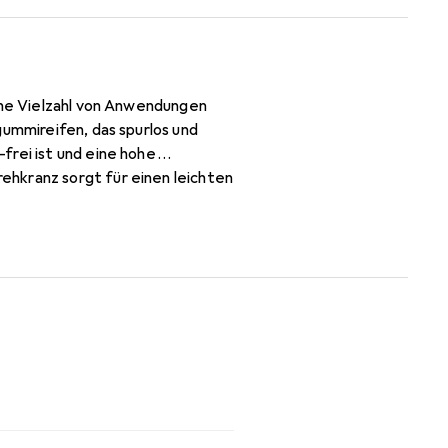
eine Vielzahl von Anwendungen
gummireifen, das spurlos und
frei ist und eine hohe
ehkranz sorgt für einen leichten
Rolle gewährleistet. Diese
keit und chemische Beständigkeit
 Tragfähigkeit bei höheren
hdachtem Design macht die LPA-