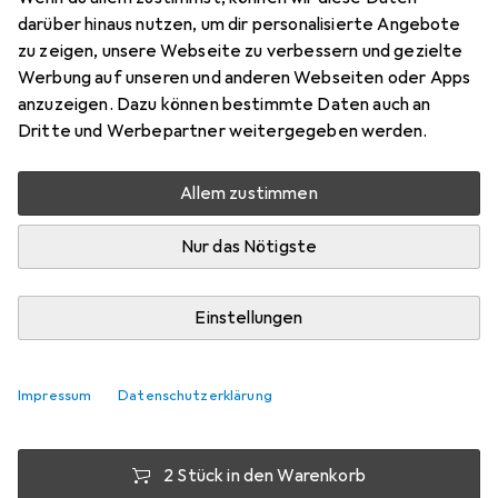
Absaughaube für Taucheinheit
darüber hinaus nutzen, um dir personalisierte Angebote
zu zeigen, unsere Webseite zu verbessern und gezielte
Preis in EUR inkl. MwSt.
Werbung auf unseren und anderen Webseiten oder Apps
anzuzeigen. Dazu können bestimmte Daten auch an
Dritte und Werbepartner weitergegeben werden.
Bewertungen
3
Allem zustimmen
Zwischen Mo, 10.8. und Mi, 12.8. geliefert
Nur das Nötigste
Mehr als 10 Stück an Lager beim Lieferanten
Lieferort angeben für genaue Lieferzeit
Einstellungen
1 Stück
2 Stück
3 Stück
4 Stück
EUR
14,06
EUR
12,99
EUR
12,50
EUR
11,97
pro Stück
pro Stück
pro Stück
pro Stück
Impressum
Datenschutzerklärung
−
8
%
−
11
%
−
15
%
2 Stück in den Warenkorb