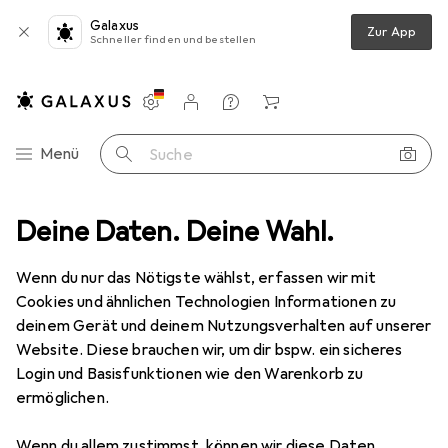
Galaxus
Zur App
Schneller finden und bestellen
Einstellungen
Kundenkonto
Vergleichslisten
Merklisten
Warenkorb
Navigation nach Kategorien
Menü
Suche
schine
Deine Daten. Deine Wahl.
Bosch Professional Zubehör Absaughaube für Taucheinheit
Wenn du nur das Nötigste wählst, erfassen wir mit
Cookies und ähnlichen Technologien Informationen zu
6 Bilder
deinem Gerät und deinem Nutzungsverhalten auf unserer
Website. Diese brauchen wir, um dir bspw. ein sicheres
MENGENRABATT
Login und Basisfunktionen wie den Warenkorb zu
ermöglichen.
EUR
12,99
Spare
EUR
2,14
Bosch Professional Zubehör
Wenn du allem zustimmst, können wir diese Daten