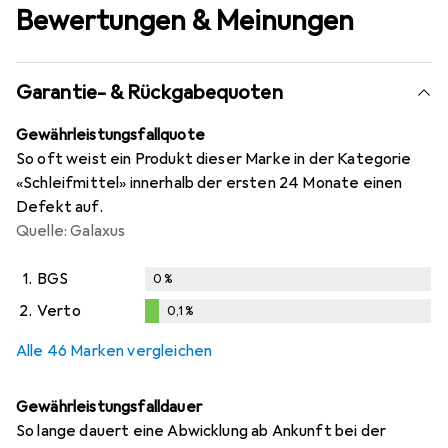
Bewertungen & Meinungen
Garantie- & Rückgabequoten
Gewährleistungsfallquote
So oft weist ein Produkt dieser Marke in der Kategorie
«Schleifmittel» innerhalb der ersten 24 Monate einen
Defekt auf.
Quelle: Galaxus
1.
BGS
0
%
2.
Verto
0,1
%
i
i
i
Ungenügende Daten
Ungenügende Daten
Ungenügende Daten
0,1
%
Alle 46 Marken vergleichen
Gewährleistungsfalldauer
So lange dauert eine Abwicklung ab Ankunft bei der