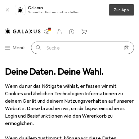
Galaxus
Zur App
Schneller finden und bestellen
Einstellungen
Kundenkonto
Vergleichslisten
Merklisten
Warenkorb
Navigation nach Kategorien
Menü
Suche
el
Deine Daten. Deine Wahl.
Bosch Professional Zubehör Ersatzbürsten-Set für GBR 15 CAG
Wenn du nur das Nötigste wählst, erfassen wir mit
Cookies und ähnlichen Technologien Informationen zu
5 Bilder
deinem Gerät und deinem Nutzungsverhalten auf unserer
Website. Diese brauchen wir, um dir bspw. ein sicheres
EUR
36,68
Login und Basisfunktionen wie den Warenkorb zu
Bosch Professional Zubehör
ermöglichen.
Ersatzbürsten-Set für GBR 15 CAG
Wenn du allem zustimmst, können wir diese Daten