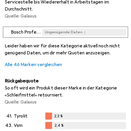
Servicestelle bis Wiedererhalt in Arbeitstagen im
Durchschnitt.
Quelle: Galaxus
i
Bosch Professional Zubehör
Ungenügende Daten
i
i
i
i
Ungenügende Daten
Ungenügende Daten
Ungenügende Daten
Ungenügende Daten
Leider haben wir für diese Kategorie aktuell noch nicht
genügend Daten, um dir mehr Quoten anzuzeigen.
Alle 46 Marken vergleichen
Rückgabequote
So oft wird ein Produkt dieser Marke in der Kategorie
«Schleifmittel» retourniert.
Quelle: Galaxus
41.
Tyrolit
2,3
%
2,3
%
43.
Vsm
2,4
%