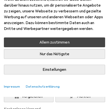
G100
darüber hinaus nutzen, um dir personalisierte Angebote
Preis in EUR inkl. MwSt.
zu zeigen, unsere Webseite zu verbessern und gezielte
Werbung auf unseren und anderen Webseiten oder Apps
Bewertungen
anzuzeigen. Dazu können bestimmte Daten auch an
Dritte und Werbepartner weitergegeben werden.
Allem zustimmen
Zwischen Sa, 15.8. und Do, 20.8. geliefert
Mehr als 10 Stück an Lager beim Lieferanten
Nur das Nötigste
Benachrichtigen, wenn schneller verfügbar
Einstellungen
Lieferort angeben für genaue Lieferzeit
In den Warenkorb
Impressum
Datenschutzerklärung
Vergleichen
Merken