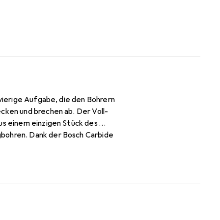
hwierige Aufgabe, die den Bohrern
ecken und brechen ab. Der Voll-
aus einem einzigen Stück des
gbohren. Dank der Bosch Carbide
SDS plus-7X weitaus länger als
en, neu zielen oder den Bohrer
d Stahlbeton bohren,
merbohrer bietet
ubehör für SDS plus Bohrhämmer.
mm: 100; 100; 100, Gesamtlänge