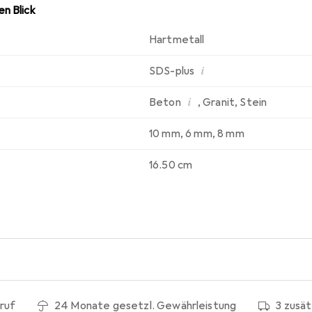
n Blick
Hartmetall
i
SDS-plus
i
Beton
,
Granit
,
Stein
10 mm
,
6 mm
,
8 mm
16.50 cm
ruf
24 Monate gesetzl. Gewährleistung
3 zusä