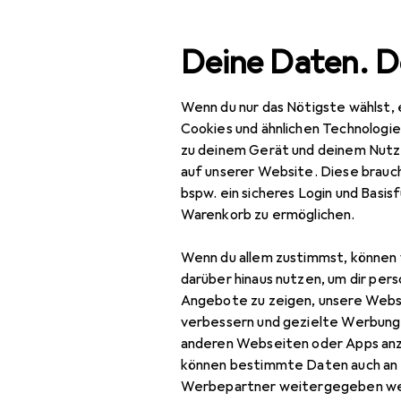
Suche
Deine Daten. D
Wenn du nur das Nötigste wählst, 
Navigation nach Kategorien
Werkzeug + Werkstatt
Elektrowerkzeug
Schrauben
Gesamtsortiment
Cookies und ähnlichen Technologi
zu deinem Gerät und deinem Nutz
Baumarkt + Garten
auf unserer Website. Diese brauch
bspw. ein sicheres Login und Basis
Werkzeug +
Warenkorb zu ermöglichen.
Werkstatt
Wenn du allem zustimmst, können 
Elektrowerkzeug
darüber hinaus nutzen, um dir pers
Schrauben + Bohren
Angebote zu zeigen, unsere Webs
verbessern und gezielte Werbung
Abbruchhammer +
anderen Webseiten oder Apps an
Meisselhammer
können bestimmte Daten auch an 
Werbepartner weitergegeben we
Bits