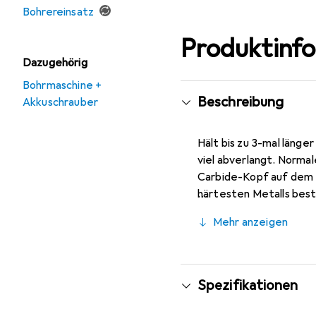
Bohrereinsatz
Produktinf
Dazugehörig
Bohrmaschine +
Beschreibung
Akkuschrauber
Hält bis zu 3-mal länge
viel abverlangt. Norma
Carbide-Kopf auf dem E
härtesten Metalls best
Technology (Bosch Carb
Mehr anzeigen
normale Hammerbohrer. 
wechseln musst, wenn du
beispielsweise für Boh
unvergleichliche Leist
Spezifikationen
Passend für alle SDS p
mm: 165; 165; 165