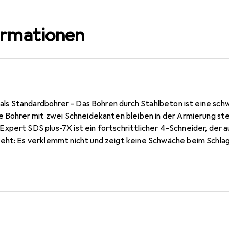
ormationen
r als Standardbohrer - Das Bohren durch Stahlbeton ist eine sc
le Bohrer mit zwei Schneidekanten bleiben in der Armierung st
xpert SDS plus-7X ist ein fortschrittlicher 4-Schneider, der 
eht: Es verklemmt nicht und zeigt keine Schwäche beim Schla
ide-Technologie) und des Voll-Carbide-Kopfs hält der Expert 
Er dringt effektiv durch die Armierung, sodass du nicht stopp
 auf Stahl stösst. Für Bauprofis, die regelmässig in Beton un
rungen und Installationen. Der Bosch Expert SDS plus-7X Ham
ung, Zuverlässigkeit und Langlebigkeit. Es ist DAS Experten-Z
lus Bohrhämmer. Durchmesser mm: 6,0; 8,0; 10,0, Arbeitslänge 