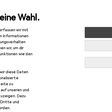
eine Wahl.
erfassen wir mit
 + Bohren
Bohrereinsatz
Bosch Professional Zubehör E
en Informationen
ungsverhalten
en wir, um dir
funktionen wie den
wir diese Daten
onalisierte
eite zu
 auf unseren und
zuzeigen. Dazu
Dritte und
rden.