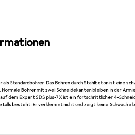
ormationen
ger als Standardbohrer. Das Bohren durch Stahlbeton ist eine sc
t. Normale Bohrer mit zwei Schneidekanten bleiben in der Armi
auf dem Expert SDS plus-7X ist ein fortschrittlicher 4-Schneid
talls besteht: Er verklemmt nicht und zeigt keine Schwäche 
gy und des Voll-Carbide-Kopfs hält der Expert SDS plus-7X we
t effektiv durch die Armierung, sodass du nicht stoppen, neu 
l stösst. Für Bauprofis, die regelmässig in Beton und Stahlbet
tionen. Der Bosch Expert SDS plus-7X Hammerbohrer bietet un