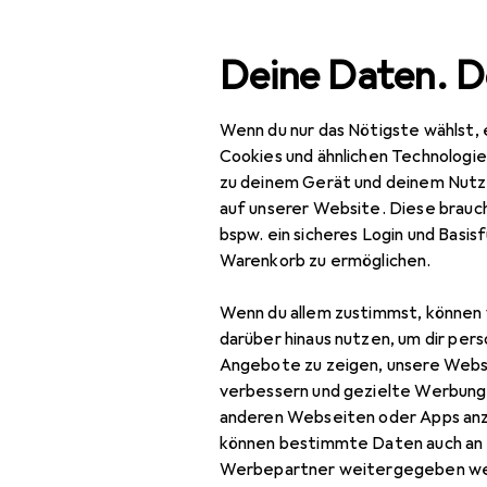
Suche
Deine Daten. D
Wenn du nur das Nötigste wählst, 
Navigation nach Kategorien
Gesamtsortiment
Baumarkt + Garten
Werkzeug 
Gesamtsortiment
Cookies und ähnlichen Technologi
zu deinem Gerät und deinem Nutz
Baumarkt + Garten
auf unserer Website. Diese brauch
bspw. ein sicheres Login und Basis
Werkzeug +
Warenkorb zu ermöglichen.
Werkstatt
Wenn du allem zustimmst, können 
Elektrowerkzeug
darüber hinaus nutzen, um dir pers
Schrauben + Bohren
Angebote zu zeigen, unsere Webs
verbessern und gezielte Werbung
Abbruchhammer +
anderen Webseiten oder Apps an
Meisselhammer
können bestimmte Daten auch an 
Werbepartner weitergegeben we
Bits