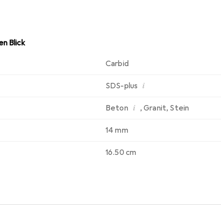
nglebigkeit. Es ist das Experten-Zubehör für SDS plus Bohrhämm
r (D) mm: 14,00, Arbeitslänge (L1) mm: 100, Gesamtlänge (L2
n Blick
Carbid
i
SDS-plus
i
Beton
,
Granit
,
Stein
14 mm
16.50 cm