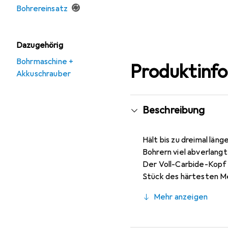
Bohrereinsatz
Dazugehörig
Bohrmaschine +
Produktinf
Akkuschrauber
Beschreibung
Hält bis zu dreimal län
Bohrern viel abverlang
Der Voll-Carbide-Kopf 
Stück des härtesten Me
Bosch Carbide Technolo
Mehr anzeigen
Hammerbohrer. Er dring
musst, wenn du auf Stah
Bohrungen und Installa