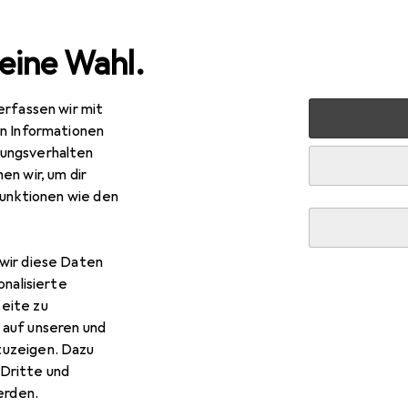
eine Wahl.
erfassen wir mit
+ Werkstatt
Elektrowerkzeug
Schrauben + Bohren
en Informationen
ungsverhalten
en wir, um dir
funktionen wie den
wir diese Daten
onalisierte
eite zu
 auf unseren und
zuzeigen. Dazu
Dritte und
rden.