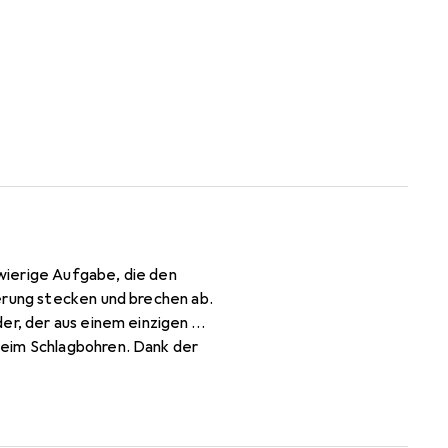
hwierige Aufgabe, die den
erung stecken und brechen ab.
er, der aus einem einzigen
beim Schlagbohren. Dank der
itaus länger als normale
zielen oder den Bohrer wechseln
on bohren, beispielsweise für
vergleichliche Leistung,