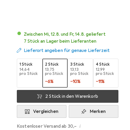
1
Zwischen Mi, 12.8. und Fr, 14.8. geliefert
7 Stück an Lager beim Lieferanten
Lieferort angeben für genaue Lieferzeit
1 Stück
2 Stück
3 Stück
4 Stück
EUR
14,64
EUR
13,75
EUR
13,13
EUR
12,99
pro Stück
pro Stück
pro Stück
pro Stück
−
6
%
−
10
%
−
11
%
2 Stück in den Warenkorb
Vergleichen
Merken
i
Kostenloser Versand ab 30,–