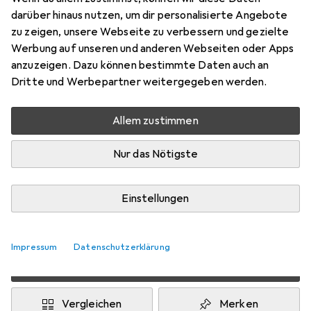
darüber hinaus nutzen, um dir personalisierte Angebote
EUR
0,28
sparen
zu zeigen, unsere Webseite zu verbessern und gezielte
Angebot für
EUR
32,71
Werbung auf unseren und anderen Webseiten oder Apps
anzuzeigen. Dazu können bestimmte Daten auch an
Marke
Bewertungen
Dritte und Werbepartner weitergegeben werden.
Mehr von Colibri
20
Allem zustimmen
Zwischen Di, 11.8. und Do, 13.8. geliefert
Nur das Nötigste
Mehr als 10 Stück an Lager beim Drittanbieter
Lieferort angeben für genaue Lieferzeit
Einstellungen
i
Angebot von
Ideoon Europe
DE
Impressum
Datenschutzerklärung
In den Warenkorb
Vergleichen
Merken