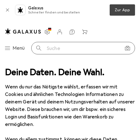
Galaxus
Zur App
Schneller finden und bestellen
Einstellungen
Kundenkonto
Vergleichslisten
Merklisten
Warenkorb
Navigation nach Kategorien
Menü
Suche
bekämpfung
Deine Daten. Deine Wahl.
Tiervertreiber
Colibri Mäuse- und Rattenfrei Mobil
Wenn du nur das Nötigste wählst, erfassen wir mit
Cookies und ähnlichen Technologien Informationen zu
13 Bilder
deinem Gerät und deinem Nutzungsverhalten auf unserer
Website. Diese brauchen wir, um dir bspw. ein sicheres
EUR
32,99
Login und Basisfunktionen wie den Warenkorb zu
Colibri
Mäuse- und Rattenfrei Mobil
ermöglichen.
Preis in EUR inkl. MwSt.
Wenn du allem zustimmst, können wir diese Daten