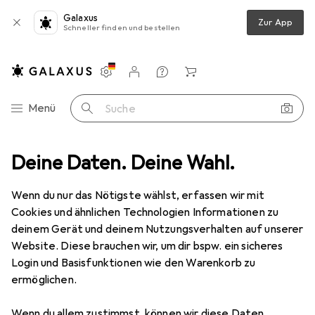
Galaxus
Zur App
Schneller finden und bestellen
Einstellungen
Kundenkonto
Vergleichslisten
Merklisten
Warenkorb
Navigation nach Kategorien
Menü
Suche
ment
Deine Daten. Deine Wahl.
Baumarkt + Garten
Blumen + Pflanzen
Blumenstrauss
Blumenstrauss
· Blumen
Wenn du nur das Nötigste wählst, erfassen wir mit
Cookies und ähnlichen Technologien Informationen zu
deinem Gerät und deinem Nutzungsverhalten auf unserer
Produkte
Forum
Website. Diese brauchen wir, um dir bspw. ein sicheres
Login und Basisfunktionen wie den Warenkorb zu
ermöglichen.
Wenn du allem zustimmst, können wir diese Daten