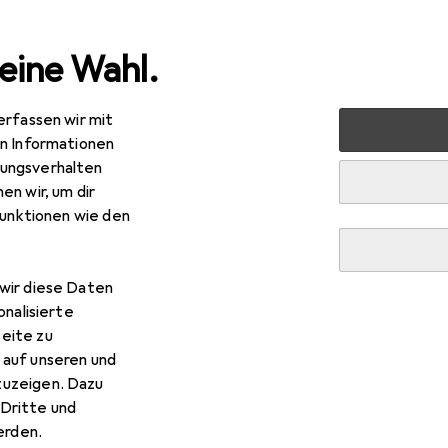
eine Wahl.
erfassen wir mit
+ Werkstatt
Elektrowerkzeug
Schrauben + Bohren
en Informationen
ungsverhalten
en wir, um dir
funktionen wie den
wir diese Daten
onalisierte
eite zu
 auf unseren und
zuzeigen. Dazu
Dritte und
rden.