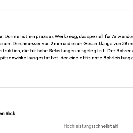
on Dormer ist ein präzises Werkzeug, das speziell für Anwendun
 einem Durchmesser von 2 mm und einer Gesamtlänge von 38 mm
nstruktion, die für hohe Belastungen ausgelegt ist. Der Bohrer
 Spitzenwinkel ausgestattet, der eine effiziente Bohrleistung 
neide sorgt für eine exakte Bearbeitung und ermöglicht das B
derschaft des Bohrers ist für den Einsatz in Automaten und H
gen Wahl für verschiedene Anwendungen macht. Mit einer Bohrtie
 Spiralbohrer ideal für präzise und tiefere Bohrungen geeigne
as eine wirtschaftliche Lösung für professionelle Anwender dar
n Blick
Hochleistungsschnellstahl