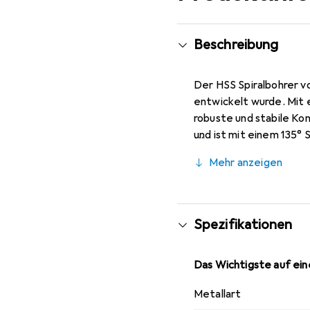
Beschreibung
Der HSS Spiralbohrer v
entwickelt wurde. Mit
robuste und stabile Ko
und ist mit einem 135°
profilgeschliffene Sch
Mehr anzeigen
Zentrierung. Der Zylin
ihn zu einer vielseiti
Durchmesser ist dieser
Stück pro Kartonage, w
Spezifikationen
Das Wichtigste auf eine
Metallart