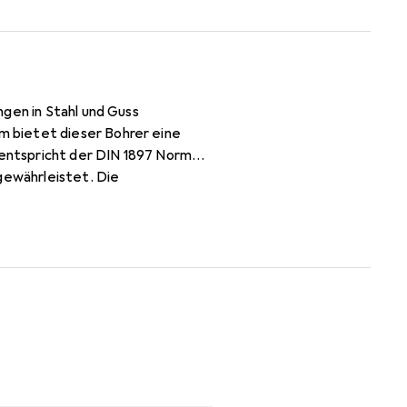
gen in Stahl und Guss
 bietet dieser Bohrer eine
 entspricht der DIN 1897 Norm
gewährleistet. Die
ohren ohne vorherige
andbohrmaschinen optimiert, was
fe von bis zu 2,5 mal dem
t. Der Lieferumfang umfasst 10
stellt.