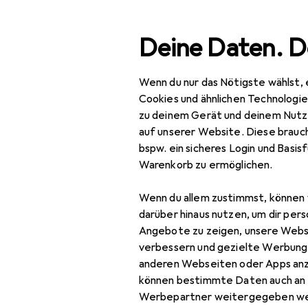
Suche
Deine Daten. D
Wenn du nur das Nötigste wählst, 
Navigation nach Kategorien
Gesamtsortiment
Baumarkt + Garten
Werkzeug 
Gesamtsortiment
Cookies und ähnlichen Technologi
zu deinem Gerät und deinem Nutz
Baumarkt + Garten
auf unserer Website. Diese brauch
bspw. ein sicheres Login und Basis
Werkzeug +
Warenkorb zu ermöglichen.
Werkstatt
Wenn du allem zustimmst, können 
Elektrowerkzeug
darüber hinaus nutzen, um dir pers
Schrauben + Bohren
Angebote zu zeigen, unsere Webs
verbessern und gezielte Werbung
Abbruchhammer +
anderen Webseiten oder Apps an
Meisselhammer
können bestimmte Daten auch an 
Werbepartner weitergegeben we
Bits