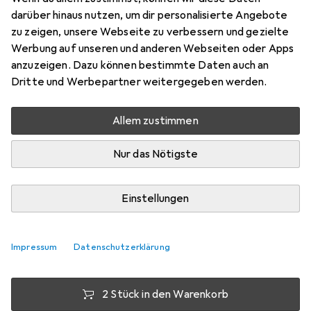
darüber hinaus nutzen, um dir personalisierte Angebote
Indoor
zu zeigen, unsere Webseite zu verbessern und gezielte
Preis in EUR inkl. MwSt.
Werbung auf unseren und anderen Webseiten oder Apps
anzuzeigen. Dazu können bestimmte Daten auch an
Bewertungen
Dritte und Werbepartner weitergegeben werden.
1
Allem zustimmen
Mi, 12.8. geliefert
Nur das Nötigste
Mehr als 10 Stück an Lager beim Lieferanten
Lieferort angeben für genaue Lieferzeit
Einstellungen
1 Stück
2 Stück
3 Stück
4 Stück
EUR
8,35
EUR
7,59
EUR
7,24
EUR
6,87
pro Stück
pro Stück
pro Stück
pro Stück
Impressum
Datenschutzerklärung
−
9
%
−
13
%
−
18
%
2 Stück in den Warenkorb