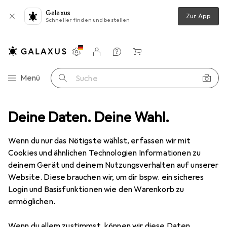
Galaxus
Zur App
Schneller finden und bestellen
Einstellungen
Kundenkonto
Vergleichslisten
Merklisten
Warenkorb
Navigation nach Kategorien
Menü
Suche
rbeschlag
Deine Daten. Deine Wahl.
Türöffner + Türschliesser
effeff Austauschstücke
Wenn du nur das Nötigste wählst, erfassen wir mit
Cookies und ähnlichen Technologien Informationen zu
10 Bilder
deinem Gerät und deinem Nutzungsverhalten auf unserer
Website. Diese brauchen wir, um dir bspw. ein sicheres
MENGENRABATT
Login und Basisfunktionen wie den Warenkorb zu
ermöglichen.
EUR
7,59
Spare
EUR
1,52
effeff
Austauschstücke
Wenn du allem zustimmst, können wir diese Daten