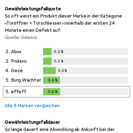
Gewährleistungsfallquote
So oft weist ein Produkt dieser Marke in der Kategorie
«Türöffner + Türschliesser» innerhalb der ersten 24
Monate einen Defekt auf.
Quelle: Galaxus
2.
Abus
0,2
%
0,2
%
2.
Fridavo
0,2
%
0,2
%
4.
Geze
0,3
%
0,3
%
5.
Burg Wächter
0,4
%
0,4
%
5.
effeff
0,4
%
0,4
%
Alle 8 Marken vergleichen
Gewährleistungsfalldauer
So lange dauert eine Abwicklung ab Ankunft bei der