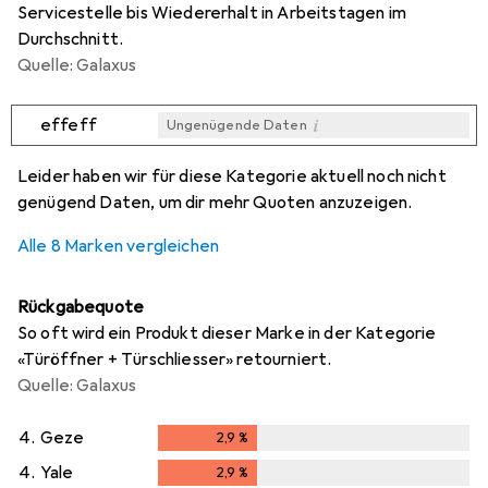
Servicestelle bis Wiedererhalt in Arbeitstagen im
Durchschnitt.
Quelle: Galaxus
i
effeff
Ungenügende Daten
i
i
i
i
Ungenügende Daten
Ungenügende Daten
Ungenügende Daten
Ungenügende Daten
Leider haben wir für diese Kategorie aktuell noch nicht
genügend Daten, um dir mehr Quoten anzuzeigen.
Alle 8 Marken vergleichen
Rückgabequote
So oft wird ein Produkt dieser Marke in der Kategorie
«Türöffner + Türschliesser» retourniert.
Quelle: Galaxus
4.
Geze
2,9
%
2,9
%
4.
Yale
2,9
%
2,9
%