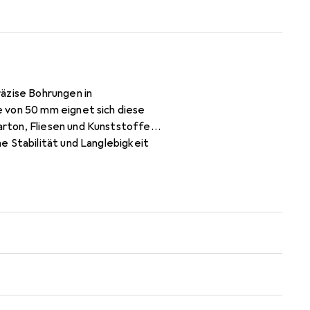
äzise Bohrungen in
 von 50 mm eignet sich diese
rton, Fliesen und Kunststoffen
e Stabilität und Langlebigkeit
selbst bei Materialien mit einer
erksprojekte und professionelle