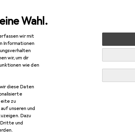
eine Wahl.
erfassen wir mit
t + Garten
Werkzeug + Werkstatt
Elektrowerkzeug
en Informationen
ungsverhalten
en wir, um dir
funktionen wie den
wir diese Daten
onalisierte
eite zu
 auf unseren und
zuzeigen. Dazu
Dritte und
rden.