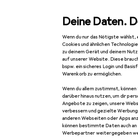
Suche
Deine Daten. D
Wenn du nur das Nötigste wählst, 
Navigation nach Kategorien
Gesamtsortiment
Baumark
Gesamtsortiment
Cookies und ähnlichen Technologi
zu deinem Gerät und deinem Nutz
Baumarkt + Garten
auf unserer Website. Diese brauch
bspw. ein sicheres Login und Basis
Werkzeug +
Warenkorb zu ermöglichen.
Werkstatt
Wenn du allem zustimmst, können 
Elektrowerkzeug
darüber hinaus nutzen, um dir pers
Schrauben + Bohren
Angebote zu zeigen, unsere Webs
verbessern und gezielte Werbung
Abbruchhammer +
anderen Webseiten oder Apps an
Meisselhammer
können bestimmte Daten auch an 
Werbepartner weitergegeben we
Bits