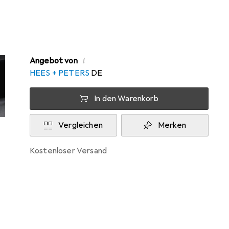
Zwischen Mo, 10.8. und Di, 11.8. geliefert
Nur 1 Stück an Lager beim Drittanbieter
Lieferort angeben für genaue Lieferzeit
i
Angebot von
HEES + PETERS
DE
In den Warenkorb
Vergleichen
Merken
kostenloser Versand