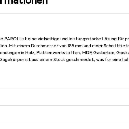
ormationen
PAROLI ist eine vielseitige und leistungsstarke Lösung für pr
ien. Mit einem Durchmesser von 185 mm und einer Schnitttiefe
endungen in Holz, Plattenwerkstoffen, MDF, Gasbeton, Gipska
 Sägekörper ist aus einem Stück geschmiedet, was für eine hoh
Bestückung ermöglicht ein effizientes und sauberes Schneiden, 
. Diese Lochsäge ist somit eine ausgezeichnete Wahl für Handw
 Präzision und Vielseitigkeit gefragt sind.