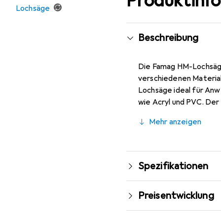
Produktinf
Lochsäge
Beschreibung
Die Famag HM-Lochsäge 
verschiedenen Material
Lochsäge ideal für Anw
wie Acryl und PVC. Der
sorgt. Die Hartmetall-
Mehr anzeigen
Ritzhärte von bis zu 6
Anwendungen, bei denen
Spezifikationen
Preisentwicklung