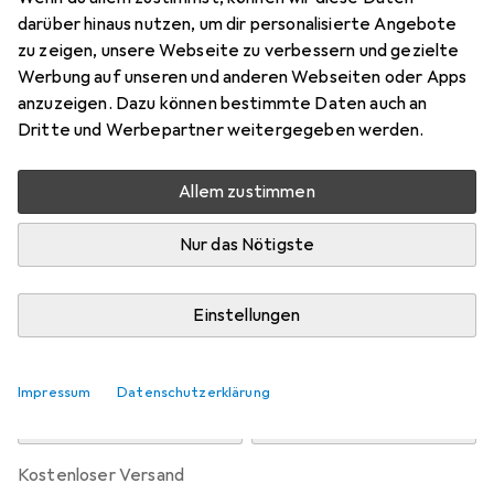
Preis in EUR inkl. MwSt.
darüber hinaus nutzen, um dir personalisierte Angebote
zu zeigen, unsere Webseite zu verbessern und gezielte
Marke
Bewertungen
Werbung auf unseren und anderen Webseiten oder Apps
Mehr von Festo
anzuzeigen. Dazu können bestimmte Daten auch an
Dritte und Werbepartner weitergegeben werden.
Zwischen Mi, 2.9. und Mi, 9.9. geliefert
Allem zustimmen
6 Stück an Lager beim Lieferanten
Benachrichtigen, wenn schneller verfügbar
Nur das Nötigste
Lieferort angeben für genaue Lieferzeit
Einstellungen
In den Warenkorb
Impressum
Datenschutzerklärung
Vergleichen
Merken
kostenloser Versand