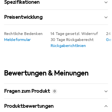
Spezifikationen
Betriebstemperatur min: -20 °C
Preisentwicklung
Rechtliche Bedenken
14 Tage gesetzl. Widerruf
24 
Meldeformular
30 Tage Rückgaberecht
Gew
Rückgaberichtlinien
Bewertungen & Meinungen
Fragen zum Produkt
0
Produktbewertungen