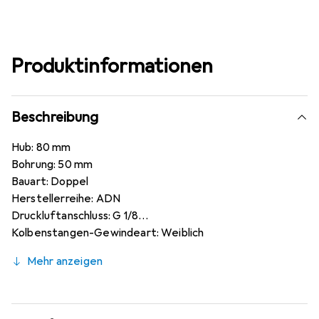
Produktinformationen
Beschreibung
Hub: 80 mm
Bohrung: 50 mm
Bauart: Doppel
Herstellerreihe: ADN
Druckluftanschluss: G 1/8
Kolbenstangen-Gewindeart: Weiblich
Enddämpfung: Luft
Mehr anzeigen
Abmessungen: 65,5 x 65,5 x 132,7 mm
Länge: 132,7 mm
Breite: 65,5 mm
Höhe: 65,5 mm