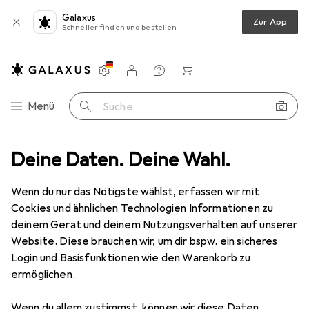
Galaxus
Zur App
Schneller finden und bestellen
Einstellungen
Kundenkonto
Vergleichslisten
Merklisten
Warenkorb
Navigation nach Kategorien
Menü
Suche
Fördertechnik
Deine Daten. Deine Wahl.
Festo ADN Compact Cyl 50mm Bore 80mm Stroke
Wenn du nur das Nötigste wählst, erfassen wir mit
Cookies und ähnlichen Technologien Informationen zu
2 Bilder
deinem Gerät und deinem Nutzungsverhalten auf unserer
Website. Diese brauchen wir, um dir bspw. ein sicheres
EUR
222,59
Login und Basisfunktionen wie den Warenkorb zu
Festo
ADN Compact Cyl 50mm Bore
ermöglichen.
80mm Stroke
Wenn du allem zustimmst, können wir diese Daten