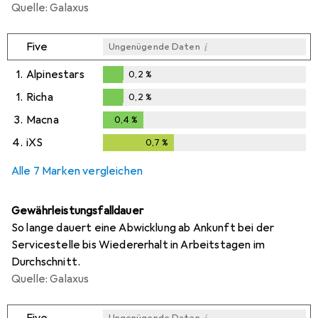
Quelle: Galaxus
i
Five
Ungenügende Daten
1.
Alpinestars
0,2
%
0,2
%
1.
Richa
0,2
%
0,2
%
3.
Macna
0,4
%
0,4
%
4.
iXS
0,7
%
0,7
%
Alle 7 Marken vergleichen
Gewährleistungsfalldauer
So lange dauert eine Abwicklung ab Ankunft bei der
Servicestelle bis Wiedererhalt in Arbeitstagen im
Durchschnitt.
Quelle: Galaxus