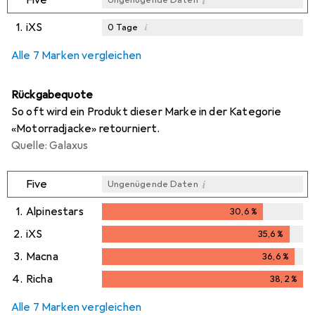
i
Five
Ungenügende Daten
1.
iXS
i
0
Tage
i
i
i
Ungenügende Daten
Ungenügende Daten
Ungenügende Daten
Alle 7 Marken vergleichen
Rückgabequote
So oft wird ein Produkt dieser Marke in der Kategorie
«Motorradjacke» retourniert.
Quelle: Galaxus
i
Five
Ungenügende Daten
1.
Alpinestars
30,6
%
30,6
%
2.
iXS
35,6
%
35,6
%
3.
Macna
36,6
%
36,6
%
4.
Richa
38,2
%
38,2
%
Alle 7 Marken vergleichen