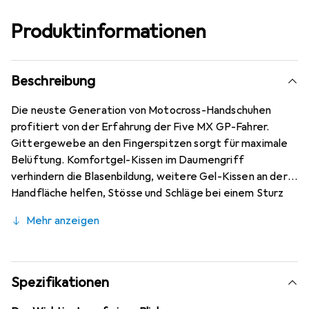
Produktinformationen
Beschreibung
Die neuste Generation von Motocross-Handschuhen
profitiert von der Erfahrung der Five MX GP-Fahrer.
Gittergewebe an den Fingerspitzen sorgt für maximale
Belüftung. Komfortgel-Kissen im Daumengriff
verhindern die Blasenbildung, weitere Gel-Kissen an der
Handfläche helfen, Stösse und Schläge bei einem Sturz
abzudämpfen. Ein revolutionäres Material, welches
Mehr anzeigen
speziell von FIVE entwickelt wurde, sorgt für ein noch nie
gesehenes Gripniveau für den Pro-Motocross-Fahrer.
Spezifikationen