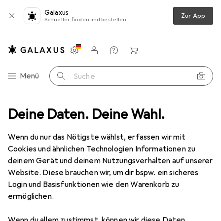
Galaxus
Zur App
Schneller finden und bestellen
Einstellungen
Kundenkonto
Vergleichslisten
Merklisten
Warenkorb
Navigation nach Kategorien
Menü
Suche
otorradbekleidung
Deine Daten. Deine Wahl.
Motorradjacke
Five MXF Prorider S Herren
Wenn du nur das Nötigste wählst, erfassen wir mit
Cookies und ähnlichen Technologien Informationen zu
2 Bilder
deinem Gerät und deinem Nutzungsverhalten auf unserer
Five
MXF Prorider S Herren
Website. Diese brauchen wir, um dir bspw. ein sicheres
Login und Basisfunktionen wie den Warenkorb zu
Herren, 3XL
ermöglichen.
Marke
Bewertungen
Wenn du allem zustimmst, können wir diese Daten