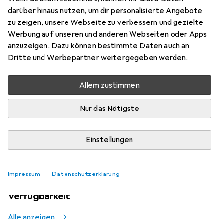
Mehr von Five
darüber hinaus nutzen, um dir personalisierte Angebote
zu zeigen, unsere Webseite zu verbessern und gezielte
Werbung auf unseren und anderen Webseiten oder Apps
Aktuell nicht lieferbar
anzuzeigen. Dazu können bestimmte Daten auch an
Dritte und Werbepartner weitergegeben werden.
Benachrichtigen, wenn lieferbar
Allem zustimmen
Vergleichen
Merken
Nur das Nötigste
i
Kostenloser Versand ab 30,–
Einstellungen
Impressum
Datenschutzerklärung
Ähnliche Produkte mit besserer
Verfügbarkeit
Alle anzeigen