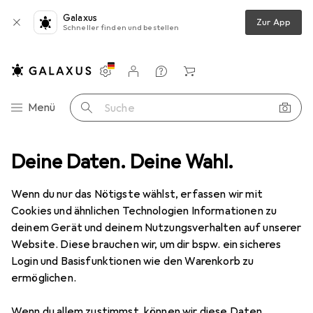
Galaxus
Zur App
Schneller finden und bestellen
Einstellungen
Kundenkonto
Vergleichslisten
Merklisten
Warenkorb
Navigation nach Kategorien
Menü
Suche
enwaren
Deine Daten. Deine Wahl.
Türbeschlag
Zubehör Türbeschlag
Fuhr Treibriegel
Wenn du nur das Nötigste wählst, erfassen wir mit
Cookies und ähnlichen Technologien Informationen zu
5 Bilder
deinem Gerät und deinem Nutzungsverhalten auf unserer
Website. Diese brauchen wir, um dir bspw. ein sicheres
EUR
85,58
Login und Basisfunktionen wie den Warenkorb zu
Fuhr
Treibriegel
ermöglichen.
Preis in EUR inkl. MwSt.
Wenn du allem zustimmst, können wir diese Daten