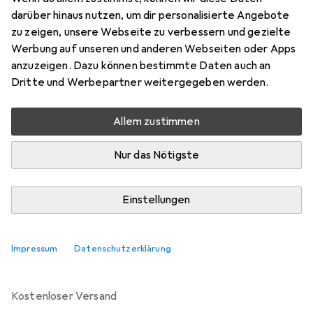
darüber hinaus nutzen, um dir personalisierte Angebote
EUR
1,34
sparen
zu zeigen, unsere Webseite zu verbessern und gezielte
Angebot für
EUR
84,24
Werbung auf unseren und anderen Webseiten oder Apps
anzuzeigen. Dazu können bestimmte Daten auch an
Marke
Bewertungen
Dritte und Werbepartner weitergegeben werden.
Mehr von Fuhr
Allem zustimmen
Mo, 10.8. geliefert
Nur das Nötigste
5 Stück an Lager beim Lieferanten
Lieferort angeben für genaue Lieferzeit
Einstellungen
In den Warenkorb
Impressum
Datenschutzerklärung
Vergleichen
Merken
kostenloser Versand