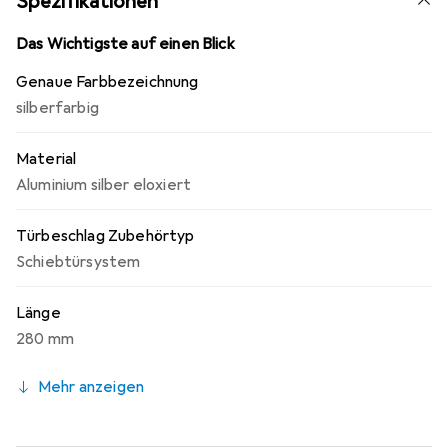
Spezifikationen
Montage erfolgt in der DIN-rechten Ausrichtung, was
eine flexible Anpassung an verschiedene
Das Wichtigste auf einen Blick
Türkonfigurationen ermöglicht. Dieses Produkt vereint
Genaue Farbbezeichnung
Funktionalität und Ästhetik und ist eine ideale Lösung für
silberfarbig
moderne Wohn- und Geschäftsräume.
Material
Aluminium silber eloxiert
Türbeschlag Zubehörtyp
Schiebtürsystem
Länge
280 mm
Mehr anzeigen