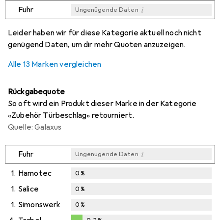
i
Fuhr
Ungenügende Daten
i
i
i
i
Ungenügende Daten
Ungenügende Daten
Ungenügende Daten
Ungenügende Daten
Leider haben wir für diese Kategorie aktuell noch nicht
genügend Daten, um dir mehr Quoten anzuzeigen.
Alle 13 Marken vergleichen
Rückgabequote
So oft wird ein Produkt dieser Marke in der Kategorie
«Zubehör Türbeschlag» retourniert.
Quelle: Galaxus
i
Fuhr
Ungenügende Daten
1.
Hamotec
0
%
1.
Salice
0
%
1.
Simonswerk
0
%