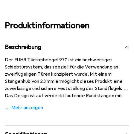
Produktinformationen
Beschreibung
Der FUHR Türtreibriegel 970 ist ein hochwertiges
Schiebtürsystem, das speziell für die Verwendung an
zweiflügeligen Türen konzipiert wurde. Mit einem
Stangenhub von 23 mm ermöglicht dieses Produkt eine
zuverlässige und sichere Feststellung des Standflügels.
Das Design ist auf verdeckt laufende Rundstangen mit
einem Durchmesser von 10 mm ausgelegt und bietet eine
Mehr anzeigen
Totpunktstellung, die eine einfache Handhabung
gewährleistet. Hergestellt aus leichtem Aluminium, ist
der Türtreibriegel nicht nur robust, sondern auch optisch
ansprechend durch die silber eloxierte Oberfläche. Die