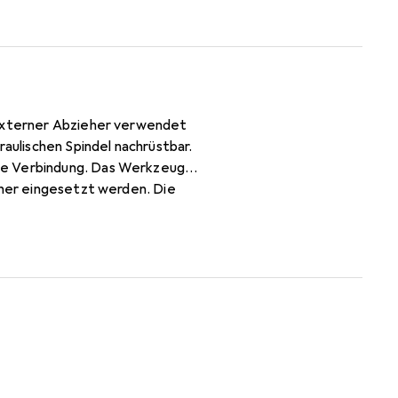
s externer Abzieher verwendet
raulischen Spindel nachrüstbar.
ose Verbindung. Das Werkzeug
eher eingesetzt werden. Die
l bleibt glatt und sauber,
del- und Hakendesigns sowie
en sind für verschiedene