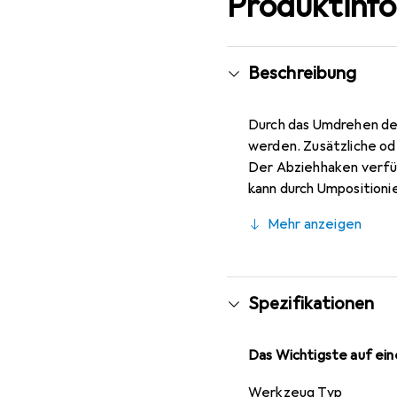
Produktinf
Beschreibung
Durch das Umdrehen der
werden. Zusätzliche ode
Der Abziehhaken verfü
kann durch Umpositioni
nitrocarburierte Spinde
Mehr anzeigen
wodurch der Einsatz vo
Längen aus dem GEDORE
Klemmtiefen erhältlich
Spezifikationen
Das Wichtigste auf eine
Werkzeug Typ