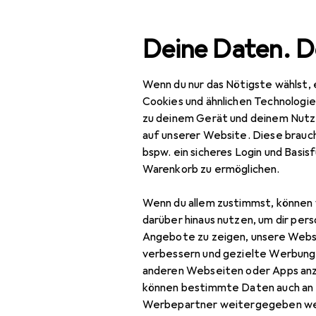
Suche
Deine Daten. D
Wenn du nur das Nötigste wählst, 
Navigation nach Kategorien
Gesamtsortiment
Baumarkt + Garten
Werkzeug 
Gesamtsortiment
Cookies und ähnlichen Technologi
zu deinem Gerät und deinem Nutz
Baumarkt + Garten
auf unserer Website. Diese brauch
bspw. ein sicheres Login und Basis
Werkzeug +
Warenkorb zu ermöglichen.
Werkstatt
Wenn du allem zustimmst, können 
Fahrzeugwerkstatt
darüber hinaus nutzen, um dir pers
Arbeitsleuchte
Angebote zu zeigen, unsere Webs
verbessern und gezielte Werbung
Fahrzeug Werkzeug
anderen Webseiten oder Apps an
können bestimmte Daten auch an 
Garagenausstattung
Werbepartner weitergegeben we