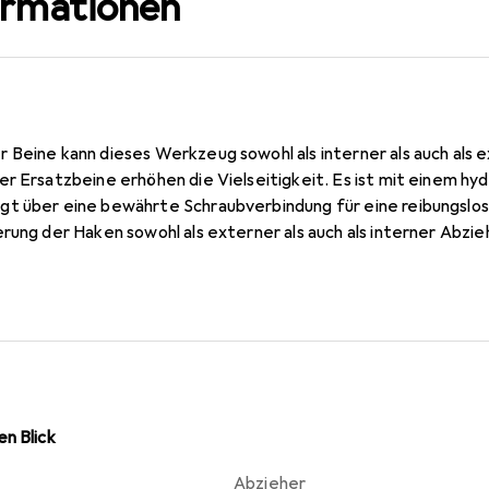
ormationen
 Beine kann dieses Werkzeug sowohl als interner als auch al
r Ersatzbeine erhöhen die Vielseitigkeit. Es ist mit einem hyd
gt über eine bewährte Schraubverbindung für eine reibungsl
erung der Haken sowohl als externer als auch als interner Abzi
loberfläche ist verschleiss- und korrosionsbeständig. Die Spinde
n Fett oder Öl entfällt. Das Querstück kann mit anderen Spin
-Abzieher-Baukasten kombiniert werden. Austauschbare Hak
.
n Blick
Abzieher