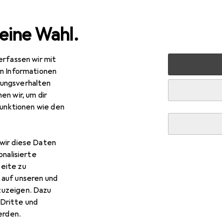
eine Wahl.
erfassen wir mit
+ Werkstatt
Fahrzeugwerkstatt
Fahrzeug Werkzeug
en Informationen
ungsverhalten
en wir, um dir
funktionen wie den
wir diese Daten
onalisierte
eite zu
 auf unseren und
zuzeigen. Dazu
Dritte und
rden.