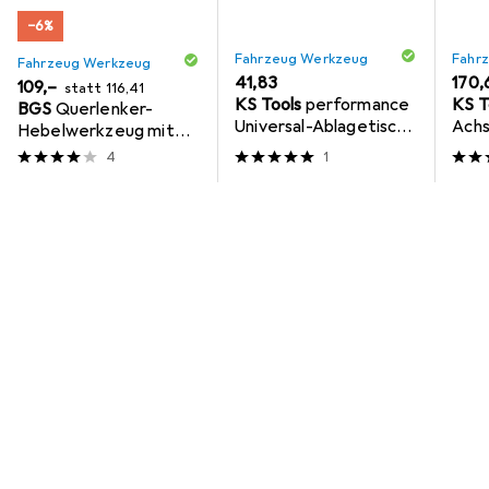
−6%
Fahrzeug Werkzeug
Fahr
Fahrzeug Werkzeug
EUR
41,83
EUR
170,
EUR
EUR
109,–
statt
116,41
KS Tools
performance
KS T
BGS
Querlenker-
Universal-Ablagetisch,
Achs
Hebelwerkzeug mit
1030mm
960
Kette
4
1