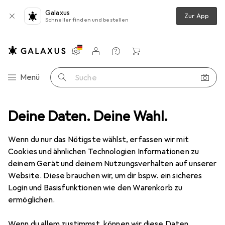
Galaxus
Zur App
Schneller finden und bestellen
Einstellungen
Kundenkonto
Vergleichslisten
Merklisten
Warenkorb
Navigation nach Kategorien
Menü
Suche
erkzeug + Werkstatt
Deine Daten. Deine Wahl.
Fahrzeugwerkstatt
Fahrzeug Werkzeug
Ausverkauf Fahrzeug Werkzeug
Wenn du nur das Nötigste wählst, erfassen wir mit
Cookies und ähnlichen Technologien Informationen zu
deinem Gerät und deinem Nutzungsverhalten auf unserer
Website. Diese brauchen wir, um dir bspw. ein sicheres
Login und Basisfunktionen wie den Warenkorb zu
ermöglichen.
Wenn du allem zustimmst, können wir diese Daten