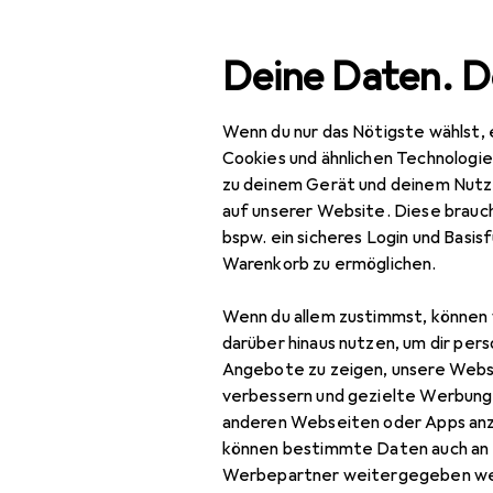
Suche
Deine Daten. D
Wenn du nur das Nötigste wählst, 
Navigation nach Kategorien
Gesamtsortiment
Baumarkt + Gart
Gesamtsortiment
Cookies und ähnlichen Technologi
zu deinem Gerät und deinem Nutz
Baumarkt + Garten
auf unserer Website. Diese brauch
bspw. ein sicheres Login und Basis
Werkzeug +
Warenkorb zu ermöglichen.
Werkstatt
Wenn du allem zustimmst, können 
Fahrzeugwerkstatt
darüber hinaus nutzen, um dir pers
Arbeitsleuchte
Angebote zu zeigen, unsere Webs
verbessern und gezielte Werbung
Fahrzeug Werkzeug
anderen Webseiten oder Apps an
können bestimmte Daten auch an 
Garagenausstattung
Werbepartner weitergegeben we