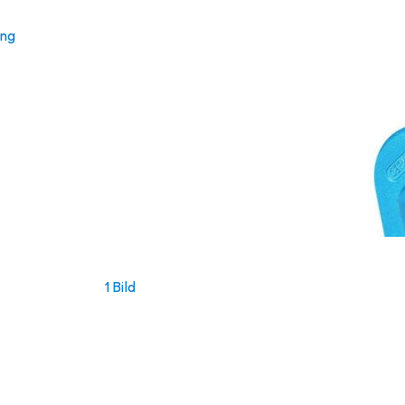
ung
1 Bild