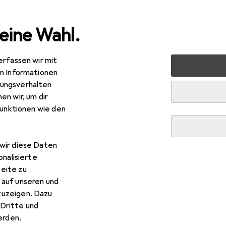
eine Wahl.
erfassen wir mit
en
Werkzeug + Werkstatt
Fahrzeugwerkstatt
Fahr
en Informationen
ungsverhalten
en wir, um dir
funktionen wie den
wir diese Daten
onalisierte
eite zu
 auf unseren und
zuzeigen. Dazu
Dritte und
rden.