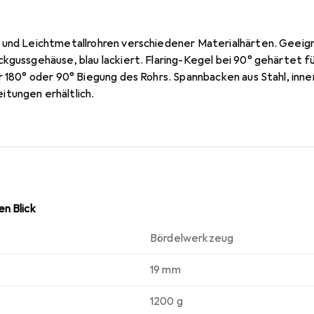
 und Leichtmetallrohren verschiedener Materialhärten. Geeig
kgussgehäuse, blau lackiert. Flaring-Kegel bei 90° gehärtet f
r 180° oder 90° Biegung des Rohrs. Spannbacken aus Stahl, innen
tungen erhältlich.
n Blick
Bördelwerkzeug
19 mm
1200 g