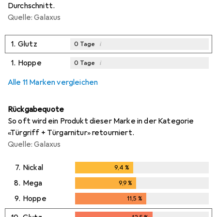
Durchschnitt.
Quelle: Galaxus
1.
Glutz
i
0
Tage
1.
Hoppe
i
0
Tage
Alle 11 Marken vergleichen
Rückgabequote
So oft wird ein Produkt dieser Marke in der Kategorie
«Türgriff + Türgarnitur» retourniert.
Quelle: Galaxus
7.
Nickal
9,4
%
9,4
%
8.
Mega
9,9
%
9,9
%
9.
Hoppe
11,5
%
11,5
%