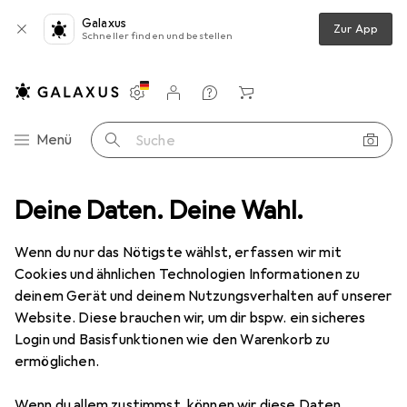
Galaxus
Zur App
Schneller finden und bestellen
Einstellungen
Kundenkonto
Vergleichslisten
Merklisten
Warenkorb
Navigation nach Kategorien
Menü
Suche
hlag
Deine Daten. Deine Wahl.
Türgriff + Türgarnitur
Glutz Kappenschliessbleche 16630
Wenn du nur das Nötigste wählst, erfassen wir mit
Cookies und ähnlichen Technologien Informationen zu
5 Bilder
deinem Gerät und deinem Nutzungsverhalten auf unserer
Website. Diese brauchen wir, um dir bspw. ein sicheres
EUR
62,90
Login und Basisfunktionen wie den Warenkorb zu
Glutz
Kappenschliessbleche 16630
ermöglichen.
Schliessblech
Wenn du allem zustimmst, können wir diese Daten