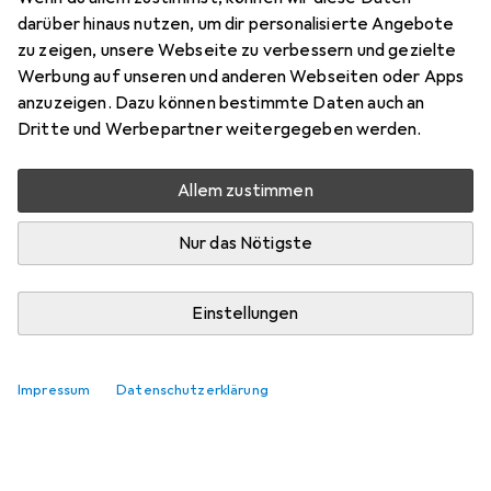
Preis in EUR inkl. MwSt.
darüber hinaus nutzen, um dir personalisierte Angebote
zu zeigen, unsere Webseite zu verbessern und gezielte
Marke
Bewertungen
Werbung auf unseren und anderen Webseiten oder Apps
Mehr von Glutz
anzuzeigen. Dazu können bestimmte Daten auch an
Dritte und Werbepartner weitergegeben werden.
Zwischen Di, 11.8. und Mi, 12.8. geliefert
Allem zustimmen
Mehr als 10 Stück an Lager beim Lieferanten
Lieferort angeben für genaue Lieferzeit
Nur das Nötigste
In den Warenkorb
Einstellungen
Vergleichen
Merken
Impressum
Datenschutzerklärung
kostenloser Versand