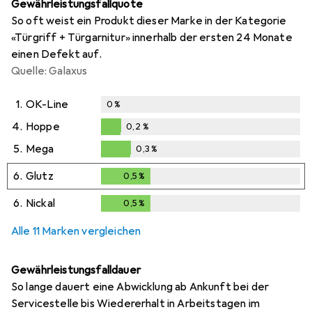
Gewährleistungsfallquote
So oft weist ein Produkt dieser Marke in der Kategorie
«Türgriff + Türgarnitur» innerhalb der ersten 24 Monate
einen Defekt auf.
Quelle: Galaxus
1.
OK-Line
0
%
4.
Hoppe
0,2
%
0,2
%
5.
Mega
0,3
%
0,3
%
6.
Glutz
0,5
%
0,5
%
6.
Nickal
0,5
%
0,5
%
Alle 11 Marken vergleichen
Gewährleistungsfalldauer
So lange dauert eine Abwicklung ab Ankunft bei der
Servicestelle bis Wiedererhalt in Arbeitstagen im