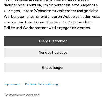
Einsteckschloss
darüber hinaus nutzen, um dir personalisierte Angebote
Preis in EUR inkl. MwSt.
zu zeigen, unsere Webseite zu verbessern und gezielte
Werbung auf unseren und anderen Webseiten oder Apps
Marke
Bewertungen
anzuzeigen. Dazu können bestimmte Daten auch an
Mehr von Glutz
Dritte und Werbepartner weitergegeben werden.
Allem zustimmen
Zwischen Mi, 12.8. und Do, 13.8. geliefert
Mehr als 10 Stück an Lager beim Lieferanten
Nur das Nötigste
Lieferort angeben für genaue Lieferzeit
Einstellungen
In den Warenkorb
Vergleichen
Merken
Impressum
Datenschutzerklärung
kostenloser Versand