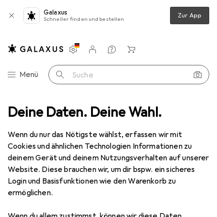
Galaxus
Zur App
Schneller finden und bestellen
Einstellungen
Kundenkonto
Vergleichslisten
Merklisten
Warenkorb
Navigation nach Kategorien
Menü
Suche
iesszylinder
Deine Daten. Deine Wahl.
Glutz Mehrfachverriegelungen MINT SV 18945 Panik E
Wenn du nur das Nötigste wählst, erfassen wir mit
Cookies und ähnlichen Technologien Informationen zu
6 Bilder
deinem Gerät und deinem Nutzungsverhalten auf unserer
Website. Diese brauchen wir, um dir bspw. ein sicheres
EUR
699,–
Login und Basisfunktionen wie den Warenkorb zu
Glutz
Mehrfachverriegelungen MINT
ermöglichen.
SV 18945 Panik E
Wenn du allem zustimmst, können wir diese Daten