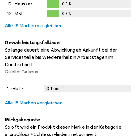
12.
Heusser
0,3
%
0,3
%
12.
MSL
0,3
%
0,3
%
Alle 18 Marken vergleichen
Gewährleistungsfalldauer
So lange dauert eine Abwicklung ab Ankunft bei der
Servicestelle bis Wiedererhalt in Arbeitstagen im
Durchschnitt.
Quelle: Galaxus
1.
Glutz
i
0
Tage
Alle 18 Marken vergleichen
Rückgabequote
So oft wird ein Produkt dieser Marke in der Kategorie
«Türschloss + Schliesszylinder» retourniert.