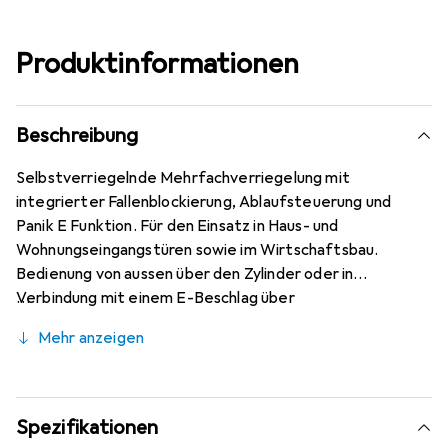
Produktinformationen
Beschreibung
Selbstverriegelnde Mehrfachverriegelung mit
integrierter Fallenblockierung, Ablaufsteuerung und
Panik E Funktion. Für den Einsatz in Haus- und
Wohnungseingangstüren sowie im Wirtschaftsbau.
Bedienung von aussen über den Zylinder oder in
Verbindung mit einem E-Beschlag über
Identifikationssysteme wie Badge, Biometrie oder ein
Mehr anzeigen
Gebäudeleitsystem. Die DIN L+R umstellbare
Komfortfalle garantiert geräuscharmes Ausschiessen der
Falle und einen sanften Einlauf ins Schliessblech. Mit der
massiven Konstruktion, dem gehärteten Hauptriegel
Spezifikationen
sowie den zwei gehärteten Zusatz-Bolzenriegeln können