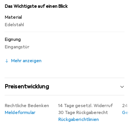
Türsysteme bis zur Widerstandsklasse RC3 gebaut
Das Wichtigste auf einen Blick
werden. Das Schloss ist für Feuerwiderstands- und
Material
Rauchschutzprüfungen nach EN 1634 zugelassen.
Edelstahl
Kombinierbar mit einer Vielzahl von Glutz Beschlägen.
Eignung
Eingangstür
Mehr anzeigen
Preisentwicklung
Rechtliche Bedenken
14 Tage gesetzl. Widerruf
24 
Meldeformular
30 Tage Rückgaberecht
Gew
Rückgaberichtlinien