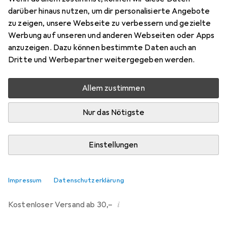
Türrosette
darüber hinaus nutzen, um dir personalisierte Angebote
Preis in EUR inkl. MwSt.
zu zeigen, unsere Webseite zu verbessern und gezielte
Werbung auf unseren und anderen Webseiten oder Apps
Marke
Bewertungen
anzuzeigen. Dazu können bestimmte Daten auch an
Mehr von Glutz
1
Dritte und Werbepartner weitergegeben werden.
Allem zustimmen
Zwischen Sa, 15.8. und Di, 18.8. geliefert
Mehr als 10 Stück an Lager beim Lieferanten
Nur das Nötigste
Lieferort angeben für genaue Lieferzeit
Einstellungen
In den Warenkorb
Vergleichen
Merken
Impressum
Datenschutzerklärung
i
Kostenloser Versand ab 30,–