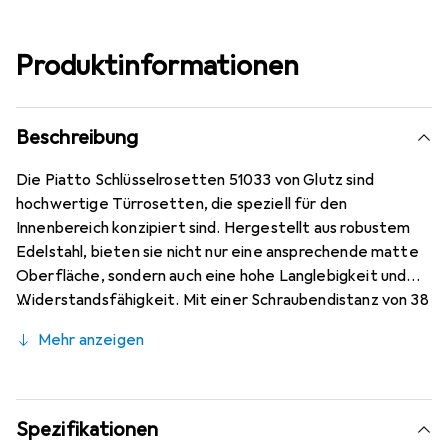
Produktinformationen
Beschreibung
Die Piatto Schlüsselrosetten 51033 von Glutz sind
hochwertige Türrosetten, die speziell für den
Innenbereich konzipiert sind. Hergestellt aus robustem
Edelstahl, bieten sie nicht nur eine ansprechende matte
Oberfläche, sondern auch eine hohe Langlebigkeit und
Widerstandsfähigkeit. Mit einer Schraubendistanz von 38
mm sind diese Rosetten ideal für verschiedene
Mehr anzeigen
Türanwendungen geeignet. Sie kommen ohne
Befestigungsschrauben, was die Installation erleichtert
und Flexibilität bei der Montage bietet. Die kompakten
Abmessungen von 53 x 53 mm und eine Stärke von 2 mm
Spezifikationen
machen sie zu einer praktischen Wahl für moderne