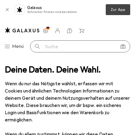
Galaxus
Zur App
Schneller finden und bestellen
Einstellungen
Kundenkonto
Vergleichslisten
Merklisten
Warenkorb
Navigation nach Kategorien
Menü
Suche
Türgriff + Türgarnitur
Deine Daten. Deine Wahl.
Glutz Piatto Schlüsselrosetten 51033 innen
Wenn du nur das Nötigste wählst, erfassen wir mit
Cookies und ähnlichen Technologien Informationen zu
8 Bilder
deinem Gerät und deinem Nutzungsverhalten auf unserer
Website. Diese brauchen wir, um dir bspw. ein sicheres
EUR
25,90
Login und Basisfunktionen wie den Warenkorb zu
Glutz
Piatto Schlüsselrosetten 51033
ermöglichen.
innen
Wenn du allem zustimmst, können wir diese Daten