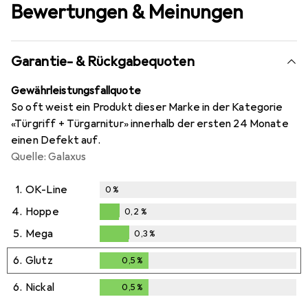
Bewertungen & Meinungen
Garantie- & Rückgabequoten
Gewährleistungsfallquote
So oft weist ein Produkt dieser Marke in der Kategorie
«Türgriff + Türgarnitur» innerhalb der ersten 24 Monate
einen Defekt auf.
Quelle: Galaxus
1.
OK-Line
0
%
4.
Hoppe
0,2
%
0,2
%
5.
Mega
0,3
%
0,3
%
6.
Glutz
0,5
%
0,5
%
6.
Nickal
0,5
%
0,5
%