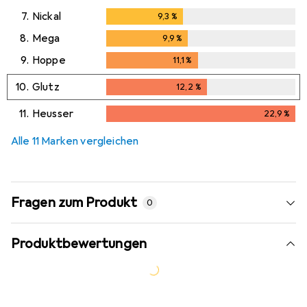
7.
Nickal
9,3
%
9,3
%
8.
Mega
9,9
%
9,9
%
9.
Hoppe
11,1
%
11,1
%
10.
Glutz
12,2
%
12,2
%
11.
Heusser
22,9
%
22,9
%
Alle 11 Marken vergleichen
Fragen zum Produkt
0
Produktbewertungen