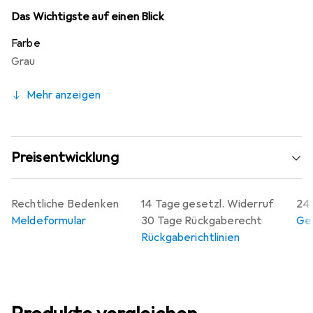
Innenräume. Diese Rosetten sind nicht nur funktional,
Das Wichtigste auf einen Blick
sondern tragen auch zur ästhetischen Gestaltung von
Farbe
Türen bei.
Grau
Mehr anzeigen
Preisentwicklung
Rechtliche Bedenken
14 Tage gesetzl. Widerruf
24 
Meldeformular
30 Tage Rückgaberecht
Gew
Rückgaberichtlinien