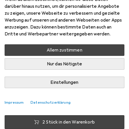
darüber hinaus nutzen, um dir personalisierte Angebote
Kabelschlauch, 250 cm
zu zeigen, unsere Webseite zu verbessern und gezielte
Preis in EUR inkl. MwSt.
Werbung auf unseren und anderen Webseiten oder Apps
anzuzeigen. Dazu können bestimmte Daten auch an
Bewertungen
Dritte und Werbepartner weitergegeben werden.
10
Allem zustimmen
Mi, 12.8. geliefert
Nur das Nötigste
Mehr als 10 Stück an Lager beim Lieferanten
Lieferort angeben für genaue Lieferzeit
Einstellungen
1 Stück
2 Stück
3 Stück
4 Stück
EUR
14,04
EUR
13,59
EUR
13,19
EUR
12,75
pro Stück
pro Stück
pro Stück
pro Stück
Impressum
Datenschutzerklärung
−
3
%
−
6
%
−
9
%
2 Stück in den Warenkorb