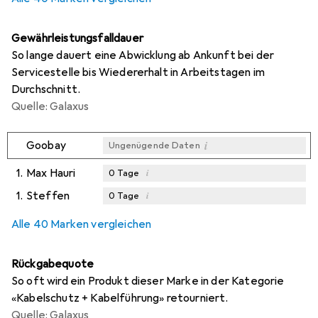
Gewährleistungsfalldauer
So lange dauert eine Abwicklung ab Ankunft bei der
Servicestelle bis Wiedererhalt in Arbeitstagen im
Durchschnitt.
Quelle: Galaxus
i
Goobay
Ungenügende Daten
1.
Max Hauri
i
0
Tage
1.
Steffen
i
0
Tage
i
i
Ungenügende Daten
Ungenügende Daten
Alle 40 Marken vergleichen
Rückgabequote
So oft wird ein Produkt dieser Marke in der Kategorie
«Kabelschutz + Kabelführung» retourniert.
Quelle: Galaxus