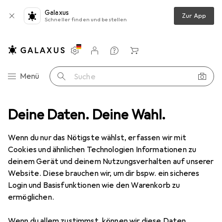
Galaxus
Zur App
Schneller finden und bestellen
Einstellungen
Kundenkonto
Vergleichslisten
Merklisten
Warenkorb
Navigation nach Kategorien
Menü
Suche
lmanagement
Deine Daten. Deine Wahl.
Kabelschutz + Kabelführung
Goobay Kabelkanal
Wenn du nur das Nötigste wählst, erfassen wir mit
Cookies und ähnlichen Technologien Informationen zu
3 Bilder
deinem Gerät und deinem Nutzungsverhalten auf unserer
Website. Diese brauchen wir, um dir bspw. ein sicheres
MENGENRABATT
Login und Basisfunktionen wie den Warenkorb zu
ermöglichen.
EUR
13,59
Spare
EUR
0,90
EUR
5,44
/
1m
Goobay
Kabelkanal
Wenn du allem zustimmst, können wir diese Daten