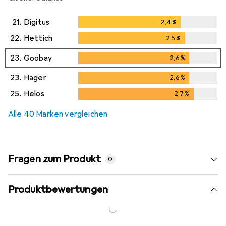
21.
Digitus
2,4
%
2,4
%
22.
Hettich
2,5
%
2,5
%
23.
Goobay
2,6
%
2,6
%
23.
Hager
2,6
%
2,6
%
25.
Helos
2,7
%
2,7
%
Alle 40 Marken vergleichen
Fragen zum Produkt
0
Produktbewertungen