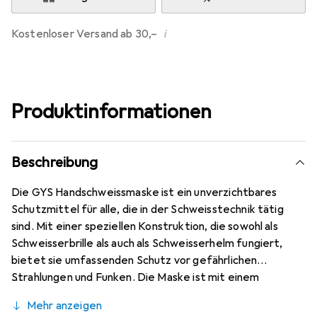
i
Kostenloser Versand ab 30,–
Produktinformationen
Beschreibung
Die GYS Handschweissmaske ist ein unverzichtbares
Schutzmittel für alle, die in der Schweisstechnik tätig
sind. Mit einer speziellen Konstruktion, die sowohl als
Schweisserbrille als auch als Schweisserhelm fungiert,
bietet sie umfassenden Schutz vor gefährlichen
Strahlungen und Funken. Die Maske ist mit einem
schwarzen Glas ausgestattet, das eine optimale Sicht
Mehr anzeigen
und gleichzeitig einen effektiven Schutz gewährleistet.