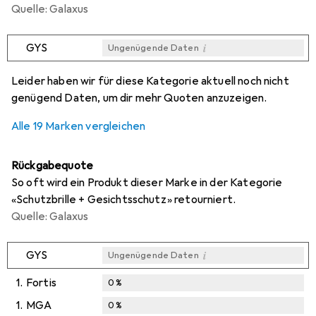
Quelle: Galaxus
i
GYS
Ungenügende Daten
i
i
i
i
Ungenügende Daten
Ungenügende Daten
Ungenügende Daten
Ungenügende Daten
Leider haben wir für diese Kategorie aktuell noch nicht
genügend Daten, um dir mehr Quoten anzuzeigen.
Alle 19 Marken vergleichen
Rückgabequote
So oft wird ein Produkt dieser Marke in der Kategorie
«Schutzbrille + Gesichtsschutz» retourniert.
Quelle: Galaxus
i
GYS
Ungenügende Daten
1.
Fortis
0
%
1.
MGA
0
%