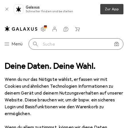
Galaxus
Zur App
Schneller finden und bestellen
Einstellungen
Kundenkonto
Vergleichslisten
Merklisten
Warenkorb
Navigation nach Kategorien
Menü
Suche
eidung
Deine Daten. Deine Wahl.
Schutzbrille + Gesichtsschutz
GYS Handschweissmaske
Wenn du nur das Nötigste wählst, erfassen wir mit
Cookies und ähnlichen Technologien Informationen zu
2 Bilder
deinem Gerät und deinem Nutzungsverhalten auf unserer
Website. Diese brauchen wir, um dir bspw. ein sicheres
MENGENRABATT
Login und Basisfunktionen wie den Warenkorb zu
ermöglichen.
EUR
11,14
Spare
EUR
1,32
GYS
Handschweissmaske
Wenn du allem zustimmst, können wir diese Daten