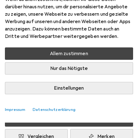
darüber hinaus nutzen, um dir personalisierte Angebote
Preis in EUR inkl. MwSt.
zu zeigen, unsere Webseite zu verbessern und gezielte
Werbung auf unseren und anderen Webseiten oder Apps
Marke
Bewertungen
anzuzeigen. Dazu können bestimmte Daten auch an
Mehr von GYS
1
Dritte und Werbepartner weitergegeben werden.
Allem zustimmen
Zwischen Di, 11.8. und Do, 13.8. geliefert
Nur 3 Stück an Lager beim Lieferanten
Nur das Nötigste
Lieferort angeben für genaue Lieferzeit
Einstellungen
1 Stück
2 Stück
3 Stück
EUR
11,80
pro Stück
EUR
11,14
pro Stück
EUR
10,66
pro Stück
−
6
%
−
10
%
Impressum
Datenschutzerklärung
2 Stück in den Warenkorb
Vergleichen
Merken