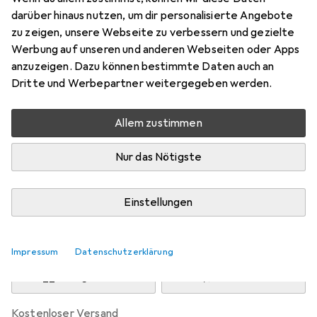
Preis in EUR inkl. MwSt.
darüber hinaus nutzen, um dir personalisierte Angebote
zu zeigen, unsere Webseite zu verbessern und gezielte
Marke
Bewertungen
Werbung auf unseren und anderen Webseiten oder Apps
Mehr von HAWA
anzuzeigen. Dazu können bestimmte Daten auch an
Dritte und Werbepartner weitergegeben werden.
Zwischen Di, 11.8. und Mi, 12.8. geliefert
Allem zustimmen
Nur 3 Stück an Lager beim Drittanbieter
Lieferort angeben für genaue Lieferzeit
Nur das Nötigste
i
Angebot von
HEES + PETERS
DE
Einstellungen
In den Warenkorb
Impressum
Datenschutzerklärung
Vergleichen
Merken
kostenloser Versand