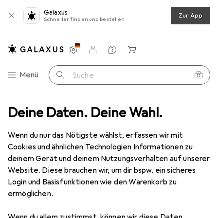
Galaxus
Zur App
Schneller finden und bestellen
Einstellungen
Kundenkonto
Vergleichslisten
Merklisten
Warenkorb
Navigation nach Kategorien
Menü
Suche
Deine Daten. Deine Wahl.
Zubehör Türbeschlag
HAWA Einzugsdämpfung für -DIVIDO 80
Wenn du nur das Nötigste wählst, erfassen wir mit
Cookies und ähnlichen Technologien Informationen zu
2 Bilder
deinem Gerät und deinem Nutzungsverhalten auf unserer
Website. Diese brauchen wir, um dir bspw. ein sicheres
EUR
133,20
Login und Basisfunktionen wie den Warenkorb zu
HAWA
Einzugsdämpfung für -DIVIDO
ermöglichen.
80
Wenn du allem zustimmst, können wir diese Daten