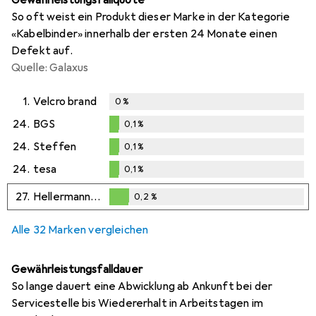
So oft weist ein Produkt dieser Marke in der Kategorie
«Kabelbinder» innerhalb der ersten 24 Monate einen
Defekt auf.
Quelle: Galaxus
1.
Velcro brand
0
%
24.
BGS
0,1
%
0,1
%
24.
Steffen
0,1
%
0,1
%
24.
tesa
0,1
%
0,1
%
27.
HellermannTyton
0,2
%
0,2
%
Alle 32 Marken vergleichen
Gewährleistungsfalldauer
So lange dauert eine Abwicklung ab Ankunft bei der
Servicestelle bis Wiedererhalt in Arbeitstagen im