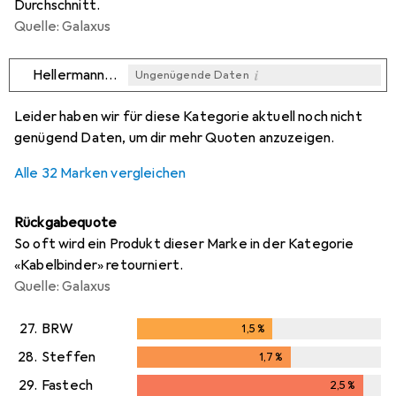
Durchschnitt.
Quelle: Galaxus
i
HellermannTyton
Ungenügende Daten
i
i
i
i
Ungenügende Daten
Ungenügende Daten
Ungenügende Daten
Ungenügende Daten
Leider haben wir für diese Kategorie aktuell noch nicht
genügend Daten, um dir mehr Quoten anzuzeigen.
Alle 32 Marken vergleichen
Rückgabequote
So oft wird ein Produkt dieser Marke in der Kategorie
«Kabelbinder» retourniert.
Quelle: Galaxus
27.
BRW
1,5
%
1,5
%
28.
Steffen
1,7
%
1,7
%
29.
Fastech
2,5
%