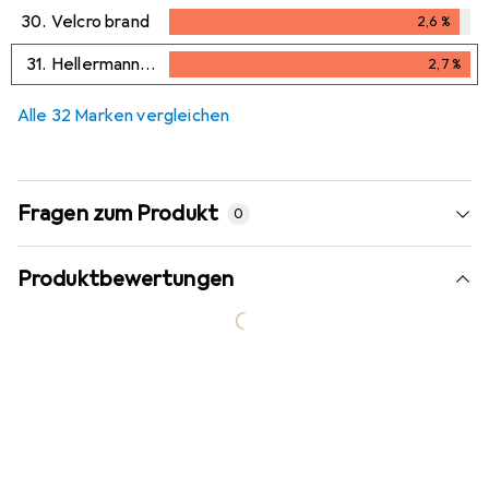
2,5
%
30.
Velcro brand
2,6
%
2,6
%
31.
HellermannTyton
2,7
%
2,7
%
Alle 32 Marken vergleichen
Fragen zum Produkt
0
Produktbewertungen