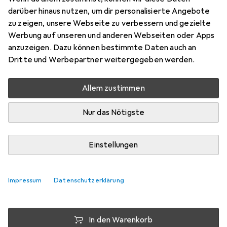
Kunststoffkabelbinder, 305 mm, 100 Stk.
darüber hinaus nutzen, um dir personalisierte Angebote
Preis in EUR inkl. MwSt.
zu zeigen, unsere Webseite zu verbessern und gezielte
Werbung auf unseren und anderen Webseiten oder Apps
EUR
0,04
sparen
anzuzeigen. Dazu können bestimmte Daten auch an
Angebot für
EUR
32,78
Dritte und Werbepartner weitergegeben werden.
Bewertungen
Allem zustimmen
4
Nur das Nötigste
Zwischen Mi, 12.8. und Do, 13.8. geliefert
5 Stück an Lager beim Drittanbieter
Einstellungen
Lieferort angeben für genaue Lieferzeit
i
Impressum
Angebot von
Datenschutzerklärung
Pollin
DE
In den Warenkorb