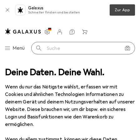
Galaxus
Zur App
Schneller finden und bestellen
Einstellungen
Kundenkonto
Vergleichslisten
Merklisten
Warenkorb
Navigation nach Kategorien
Menü
Suche
inder
Deine Daten. Deine Wahl.
HellermannTyton Kabelbinder lösbar 305 x47 fluoreszierend
Wenn du nur das Nötigste wählst, erfassen wir mit
Cookies und ähnlichen Technologien Informationen zu
7 Bilder
deinem Gerät und deinem Nutzungsverhalten auf unserer
Website. Diese brauchen wir, um dir bspw. ein sicheres
EUR
32,82
EUR
0,33
/
1Stk.
Login und Basisfunktionen wie den Warenkorb zu
HellermannTyton
Kabelbinder lösbar
ermöglichen.
305 x47 fluoreszierend
Wenn du allem zustimmst, können wir diese Daten