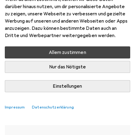
darüber hinaus nutzen, um dir personalisierte Angebote
Aktuell nicht lieferbar
zu zeigen, unsere Webseite zu verbessern und gezielte
Werbung auf unseren und anderen Webseiten oder Apps
Benachrichtigen, wenn lieferbar
anzuzeigen. Dazu können bestimmte Daten auch an
Dritte und Werbepartner weitergegeben werden.
Vergleichen
Merken
Allem zustimmen
i
Kostenloser Versand ab 30,–
Nur das Nötigste
Einstellungen
Ähnliche Produkte mit besserer
Impressum
Verfügbarkeit
Datenschutzerklärung