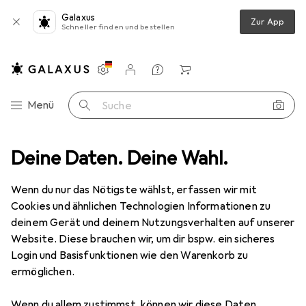
Galaxus
Zur App
Schneller finden und bestellen
Einstellungen
Kundenkonto
Vergleichslisten
Merklisten
Warenkorb
Navigation nach Kategorien
Menü
Suche
elbeschlag
Deine Daten. Deine Wahl.
Schubladenauszüge
Hettich Front ArciTech, silber
Wenn du nur das Nötigste wählst, erfassen wir mit
Cookies und ähnlichen Technologien Informationen zu
1 Bild
deinem Gerät und deinem Nutzungsverhalten auf unserer
Hettich
Front ArciTech, silber
Website. Diese brauchen wir, um dir bspw. ein sicheres
Login und Basisfunktionen wie den Warenkorb zu
ermöglichen.
Bewertungen
Wenn du allem zustimmst, können wir diese Daten