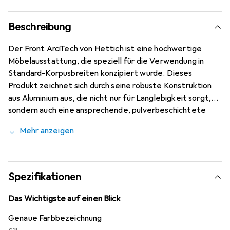
Beschreibung
Der Front ArciTech von Hettich ist eine hochwertige
Möbelausstattung, die speziell für die Verwendung in
Standard-Korpusbreiten konzipiert wurde. Dieses
Produkt zeichnet sich durch seine robuste Konstruktion
aus Aluminium aus, die nicht nur für Langlebigkeit sorgt,
sondern auch eine ansprechende, pulverbeschichtete
Oberfläche bietet. Die vormontierten
Mehr anzeigen
Verbindungsstücke erleichtern die Installation und tragen
zur Effizienz bei. Mit einem Auszugsweg von 126
Millimetern ermöglicht der Front ArciTech eine einfache
Handhabung und einen reibungslosen Zugriff auf den
Spezifikationen
Innenschubkasten. Die silberne Farbgebung fügt sich
harmonisch in verschiedene Einrichtungsstile ein und
Das Wichtigste auf einen Blick
bietet eine moderne Ästhetik.
Genaue Farbbezeichnung