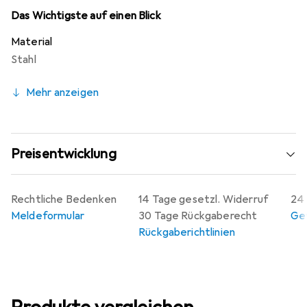
Schliesszylinder. Hergestellt in der Schweiz, steht der
Das Wichtigste auf einen Blick
Zifferschlüssel für Qualität und Präzision. Er ist ein
Material
unverzichtbares Zubehör für alle, die Wert auf Sicherheit
Stahl
und Funktionalität legen.
Mehr anzeigen
Preisentwicklung
Rechtliche Bedenken
14 Tage gesetzl. Widerruf
24 
Meldeformular
30 Tage Rückgaberecht
Gew
Rückgaberichtlinien