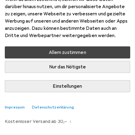
Profilzylinder
darüber hinaus nutzen, um dir personalisierte Angebote
Preis in EUR inkl. MwSt.
zu zeigen, unsere Webseite zu verbessern und gezielte
Werbung auf unseren und anderen Webseiten oder Apps
Marke
Bewertungen
anzuzeigen. Dazu können bestimmte Daten auch an
Mehr von Heusser
Dritte und Werbepartner weitergegeben werden.
Allem zustimmen
Zwischen Do, 13.8. und Di, 18.8. geliefert
Nur 4 Stück an Lager beim Lieferanten
Nur das Nötigste
Lieferort angeben für genaue Lieferzeit
Einstellungen
In den Warenkorb
Vergleichen
Merken
Impressum
Datenschutzerklärung
i
Kostenloser Versand ab 30,–