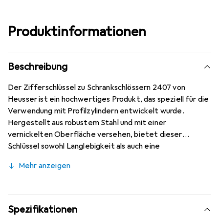
Produktinformationen
Beschreibung
Der Zifferschlüssel zu Schrankschlössern 2407 von
Heusser ist ein hochwertiges Produkt, das speziell für die
Verwendung mit Profilzylindern entwickelt wurde.
Hergestellt aus robustem Stahl und mit einer
vernickelten Oberfläche versehen, bietet dieser
Schlüssel sowohl Langlebigkeit als auch eine
ansprechende Optik. Der Schlüssel ist für die Schliessung
Mehr anzeigen
2 konzipiert und eignet sich ideal für verschiedene
Anwendungen, bei denen Sicherheit und Zuverlässigkeit
erforderlich sind. Mit einem Durchmesser von 7,5
Millimetern und einer Länge von 75 Millimetern passt der
Spezifikationen
Schlüssel problemlos in die meisten Standard-