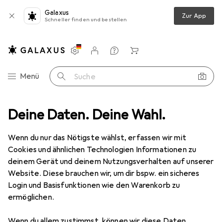
Galaxus
Zur App
Schneller finden und bestellen
Einstellungen
Kundenkonto
Vergleichslisten
Merklisten
Warenkorb
Navigation nach Kategorien
Menü
Suche
Schliesszylinder
Deine Daten. Deine Wahl.
Heusser Zifferschlüssel zu Schrankschlösser 2407
Wenn du nur das Nötigste wählst, erfassen wir mit
Cookies und ähnlichen Technologien Informationen zu
5 Bilder
deinem Gerät und deinem Nutzungsverhalten auf unserer
Website. Diese brauchen wir, um dir bspw. ein sicheres
EUR
26,90
Login und Basisfunktionen wie den Warenkorb zu
Heusser
Zifferschlüssel zu
ermöglichen.
Schrankschlösser 2407
Wenn du allem zustimmst, können wir diese Daten