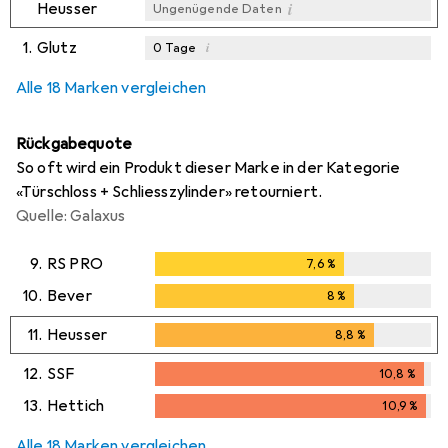
i
Heusser
Ungenügende Daten
1.
Glutz
i
0
Tage
i
i
i
Ungenügende Daten
Ungenügende Daten
Ungenügende Daten
Alle 18 Marken vergleichen
Rückgabequote
So oft wird ein Produkt dieser Marke in der Kategorie
«Türschloss + Schliesszylinder» retourniert.
Quelle: Galaxus
9.
RS PRO
7,6
%
7,6
%
10.
Bever
8
%
8
%
11.
Heusser
8,8
%
8,8
%
12.
SSF
10,8
%
10,8
%
13.
Hettich
10,9
%
10,9
%
Alle 18 Marken vergleichen