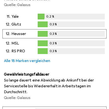
Quelle: Galaxus
11.
Yale
0,2
%
0,2
%
12.
Glutz
0,3
%
0,3
%
12.
Heusser
0,3
%
0,3
%
12.
MSL
0,3
%
0,3
%
12.
RS PRO
0,3
%
0,3
%
Alle 18 Marken vergleichen
Gewährleistungsfalldauer
So lange dauert eine Abwicklung ab Ankunft bei der
Servicestelle bis Wiedererhalt in Arbeitstagen im
Durchschnitt.
Quelle: Galaxus