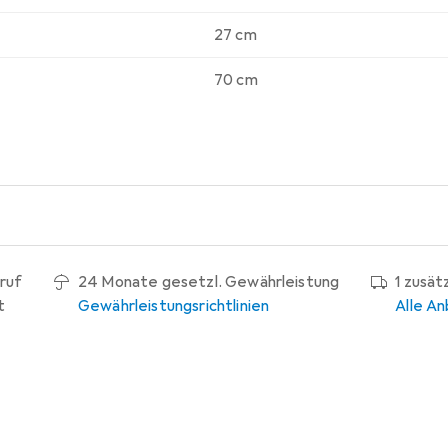
27 cm
70 cm
ruf
24 Monate gesetzl. Gewährleistung
1 zusät
t
Gewährleistungsrichtlinien
Alle An