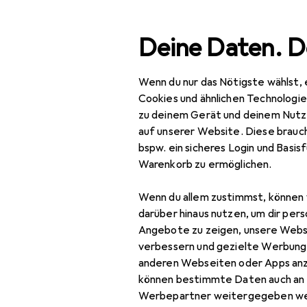
Suche
Deine Daten. D
Wenn du nur das Nötigste wählst, 
Navigation nach Kategorien
rtiment
Baumarkt + Garten
Gartenbau + Technik
Ga
Gesamtsortiment
Cookies und ähnlichen Technologi
zu deinem Gerät und deinem Nutz
Baumarkt + Garten
auf unserer Website. Diese brauch
bspw. ein sicheres Login und Basis
Gartenbau + Technik
Warenkorb zu ermöglichen.
Gartenwerkzeug
Wenn du allem zustimmst, können 
Axt + Beil
darüber hinaus nutzen, um dir pers
Angebote zu zeigen, unsere Webs
Gartenhandwerkzeug
verbessern und gezielte Werbung
anderen Webseiten oder Apps an
Gartenschere
können bestimmte Daten auch an 
Handsäge
Werbepartner weitergegeben we