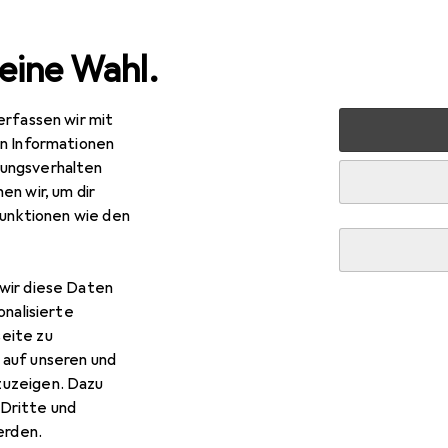
eine Wahl.
erfassen wir mit
rtenwerkzeug
Schneeschaufel
Jamara 460399 - Spielz
en Informationen
ungsverhalten
en wir, um dir
funktionen wie den
wir diese Daten
onalisierte
eite zu
 auf unseren und
zuzeigen. Dazu
Dritte und
rden.