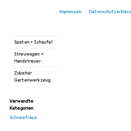
Rechen
Impressum
Datenschutzerklär
Schneeschaufel
Schubkarre
Spaten + Schaufel
Streuwagen +
Handstreuer
Zubehör
Gartenwerkzeug
Verwandte
Kategorien
Schneefräse