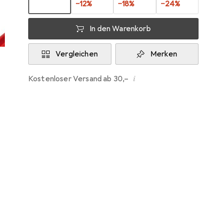
−
12
%
−
18
%
−
24
%
In den Warenkorb
Vergleichen
Merken
i
Kostenloser Versand ab 30,–