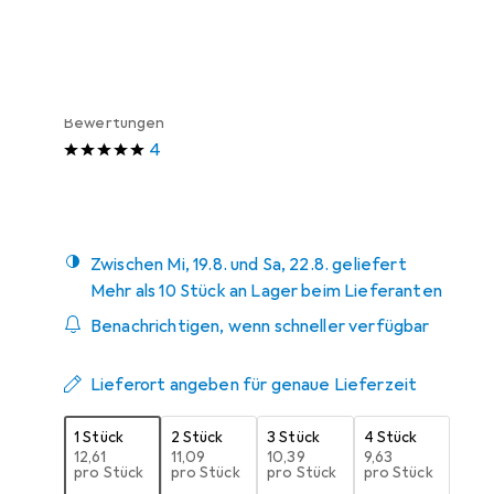
Schneller lieferbar
Angebot für
EUR
16,35
Bewertungen
4
Zwischen Mi, 19.8. und Sa, 22.8. geliefert
Mehr als 10 Stück an Lager beim Lieferanten
Benachrichtigen, wenn schneller verfügbar
Lieferort angeben für genaue Lieferzeit
1 Stück
2 Stück
3 Stück
4 Stück
EUR
12,61
EUR
11,09
EUR
10,39
EUR
9,63
pro Stück
pro Stück
pro Stück
pro Stück