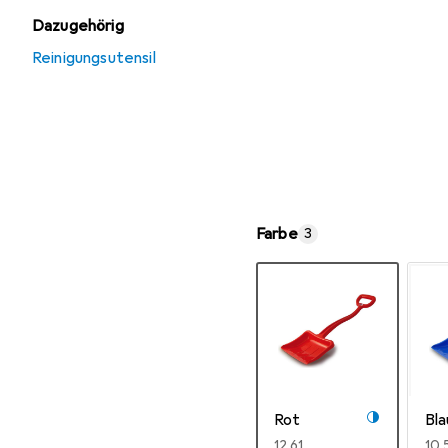
Dazugehörig
Reinigungsutensil
Farbe
3
Rot
Bla
EUR
12,61
EU
10,