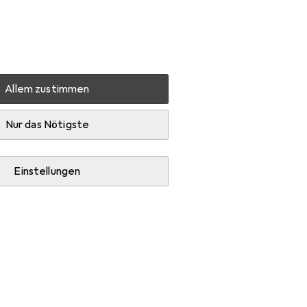
Einstellungen
Kundenkonto
Vergleichslisten
Merklisten
Warenkorb
Anmelden
Allem zustimmen
Kaba Aufschraub-Riegelschlösser Typ 1074 ohne Schlüssel
Nur das Nötigste
EUR
75,90
Kaba
Aufschraub-
Einstellungen
Riegelschlösser Typ 1074
ohne Schlüssel
Preis in EUR inkl. MwSt.
Marke
Bewertungen
Mehr von Kaba
2