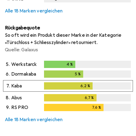
i
i
i
Ungenügende Daten
Ungenügende Daten
Ungenügende Daten
Alle 18 Marken vergleichen
Rückgabequote
So oft wird ein Produkt dieser Marke in der Kategorie
«Türschloss + Schliesszylinder» retourniert.
Quelle: Galaxus
5.
Werkstarck
4
%
4
%
6.
Dormakaba
5
%
5
%
7.
Kaba
6,2
%
6,2
%
8.
Abus
6,7
%
6,7
%
9.
RS PRO
7,6
%
7,6
%
Alle 18 Marken vergleichen