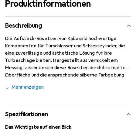
Produktinformationen
Beschreibung
Die Aufsteck-Rosetten von Kaba sind hochwertige
Komponenten für Türschlösser und Schliesszylinder, die
eine zuverlässige und ästhetische Lösung für Ihre
Türbeschläge bieten. Hergestellt aus vernickeltem
Messing, zeichnen sich diese Rosetten durch ihre matte
Oberfläche und die ansprechende silberne Farbgebung
aus. Mit einem Durchmesser von 34 Millimetern und einer
Mehr anzeigen
Höhe von nur 2 Millimetern sind sie ideal für eine Vielzahl
von Anwendungen und passen sich harmonisch in
unterschiedliche Türdesigns ein. Die runde Stulpform
sorgt für eine elegante Optik und eine einfache
Spezifikationen
Montage. Diese Aufsteck-Rosetten sind nicht nur
funktional, sondern tragen auch zur Sicherheit und zum
Das Wichtigste auf einen Blick
Gesamterscheinungsbild Ihrer Türen bei. Sie sind als