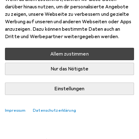
darüber hinaus nutzen, um dir personalisierte Angebote
Marke
Bewertungen
zu zeigen, unsere Webseite zu verbessern und gezielte
Mehr von Kaba
Werbung auf unseren und anderen Webseiten oder Apps
anzuzeigen. Dazu können bestimmte Daten auch an
Dritte und Werbepartner weitergegeben werden.
Zwischen Sa, 15.8. und Di, 18.8. geliefert
Mehr als 10 Stück an Lager beim Lieferanten
Allem zustimmen
Lieferort angeben für genaue Lieferzeit
Nur das Nötigste
In den Warenkorb
Einstellungen
Vergleichen
Merken
i
Kostenloser Versand ab 30,–
Impressum
Datenschutzerklärung