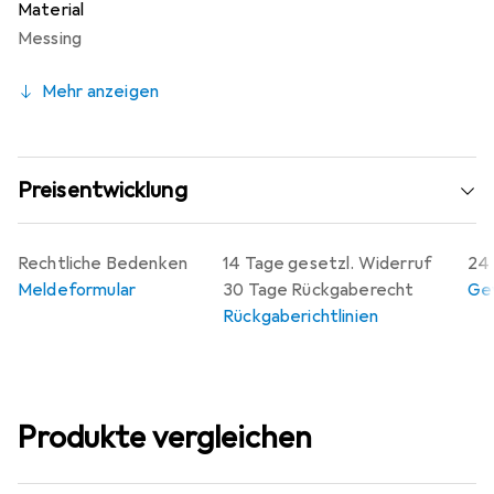
Material
Einzelstück erhältlich und bieten eine langlebige Lösung
Messing
für Ihre Türschlösser. Die Verwendung von Metall als
Materialgruppe gewährleistet eine hohe Stabilität und
Mehr anzeigen
Widerstandsfähigkeit, was sie zu einer ausgezeichneten
Wahl für den Einsatz in Wohn- und Geschäftsräumen
macht.
Preisentwicklung
Rechtliche Bedenken
14 Tage gesetzl. Widerruf
24 
Meldeformular
30 Tage Rückgaberecht
Gew
Rückgaberichtlinien
Produkte vergleichen