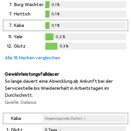
7.
Burg Wächter
0,1
%
0,1
%
7.
Hettich
0,1
%
0,1
%
7.
Kaba
0,1
%
0,1
%
11.
Yale
0,2
%
0,2
%
12.
Glutz
0,3
%
0,3
%
Alle 18 Marken vergleichen
Gewährleistungsfalldauer
So lange dauert eine Abwicklung ab Ankunft bei der
Servicestelle bis Wiedererhalt in Arbeitstagen im
Durchschnitt.
Quelle: Galaxus
i
Kaba
Ungenügende Daten
1.
Glutz
i
0
Tage