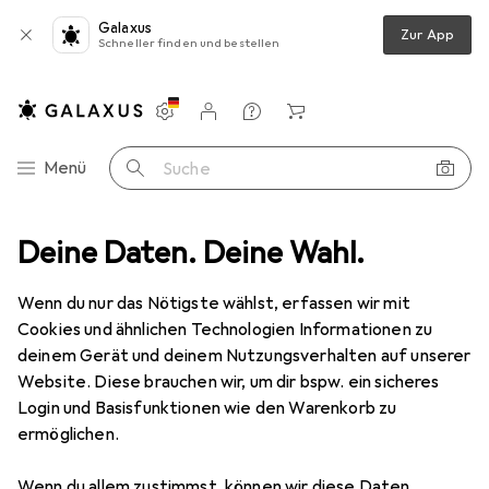
Galaxus
Zur App
Schneller finden und bestellen
Einstellungen
Kundenkonto
Vergleichslisten
Merklisten
Warenkorb
Navigation nach Kategorien
Menü
Suche
eschlag
Deine Daten. Deine Wahl.
Türschloss + Schliesszylinder
Kaba Aufsteck-Rosetten
Wenn du nur das Nötigste wählst, erfassen wir mit
Cookies und ähnlichen Technologien Informationen zu
4 Bilder
deinem Gerät und deinem Nutzungsverhalten auf unserer
Website. Diese brauchen wir, um dir bspw. ein sicheres
EUR
24,90
Login und Basisfunktionen wie den Warenkorb zu
Kaba
Aufsteck-Rosetten
ermöglichen.
Preis in EUR inkl. MwSt.
Wenn du allem zustimmst, können wir diese Daten