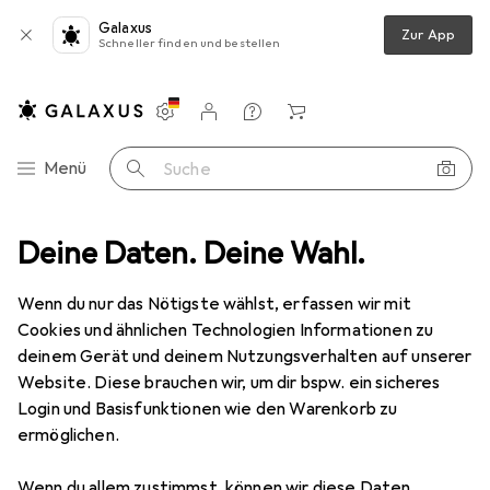
Galaxus
Zur App
Schneller finden und bestellen
Einstellungen
Kundenkonto
Vergleichslisten
Merklisten
Warenkorb
Navigation nach Kategorien
Menü
Suche
rschloss + Schliesszylinder
Deine Daten. Deine Wahl.
Kaba Gehäuse Halbzylinder RZ Modular
Wenn du nur das Nötigste wählst, erfassen wir mit
Cookies und ähnlichen Technologien Informationen zu
2 Bilder
deinem Gerät und deinem Nutzungsverhalten auf unserer
Website. Diese brauchen wir, um dir bspw. ein sicheres
EUR
109,–
Login und Basisfunktionen wie den Warenkorb zu
Kaba
Gehäuse Halbzylinder RZ
ermöglichen.
Modular
Wenn du allem zustimmst, können wir diese Daten