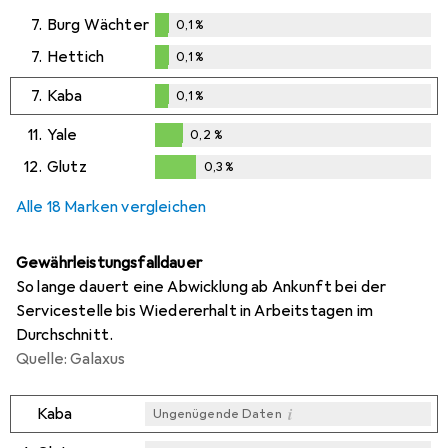
7.
Burg Wächter
0,1
%
0,1
%
7.
Hettich
0,1
%
0,1
%
7.
Kaba
0,1
%
0,1
%
11.
Yale
0,2
%
0,2
%
12.
Glutz
0,3
%
0,3
%
Alle 18 Marken vergleichen
Gewährleistungsfalldauer
So lange dauert eine Abwicklung ab Ankunft bei der
Servicestelle bis Wiedererhalt in Arbeitstagen im
Durchschnitt.
Quelle: Galaxus
i
Kaba
Ungenügende Daten