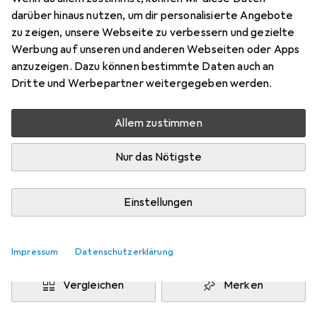
Halbzylinder
darüber hinaus nutzen, um dir personalisierte Angebote
Preis in EUR inkl. MwSt.
zu zeigen, unsere Webseite zu verbessern und gezielte
Werbung auf unseren und anderen Webseiten oder Apps
Marke
Bewertungen
anzuzeigen. Dazu können bestimmte Daten auch an
Mehr von Kaba
Dritte und Werbepartner weitergegeben werden.
Allem zustimmen
Zwischen Di, 25.8. und Do, 27.8. geliefert
1 Stück bestellt
Nur das Nötigste
Benachrichtigen, wenn schneller verfügbar
Einstellungen
Lieferort angeben für genaue Lieferzeit
In den Warenkorb
Impressum
Datenschutzerklärung
Vergleichen
Merken