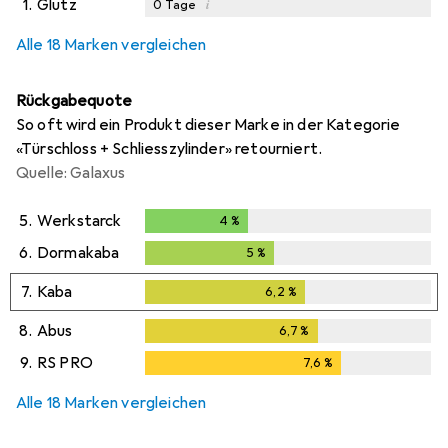
1.
Glutz
i
0
Tage
i
i
i
Ungenügende Daten
Ungenügende Daten
Ungenügende Daten
Alle 18 Marken vergleichen
Rückgabequote
So oft wird ein Produkt dieser Marke in der Kategorie
«Türschloss + Schliesszylinder» retourniert.
Quelle: Galaxus
5.
Werkstarck
4
%
4
%
6.
Dormakaba
5
%
5
%
7.
Kaba
6,2
%
6,2
%
8.
Abus
6,7
%
6,7
%
9.
RS PRO
7,6
%
7,6
%
Alle 18 Marken vergleichen