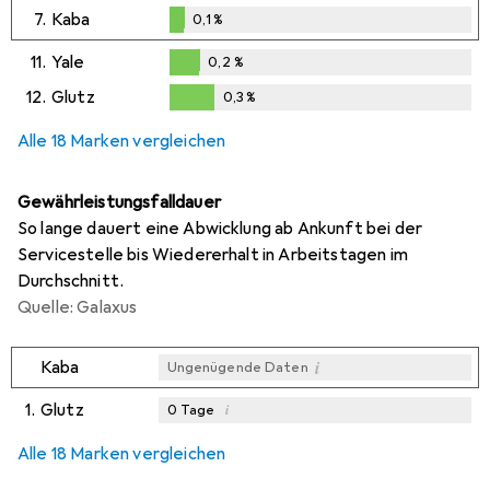
0,1
%
7.
Kaba
0,1
%
0,1
%
11.
Yale
0,2
%
0,2
%
12.
Glutz
0,3
%
0,3
%
Alle 18 Marken vergleichen
Gewährleistungsfalldauer
So lange dauert eine Abwicklung ab Ankunft bei der
Servicestelle bis Wiedererhalt in Arbeitstagen im
Durchschnitt.
Quelle: Galaxus
i
Kaba
Ungenügende Daten
1.
Glutz
i
0
Tage
i
i
i
Ungenügende Daten
Ungenügende Daten
Ungenügende Daten
Alle 18 Marken vergleichen