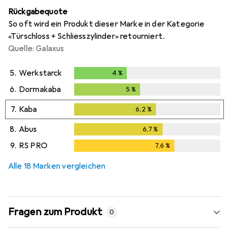
Rückgabequote
So oft wird ein Produkt dieser Marke in der Kategorie
«Türschloss + Schliesszylinder» retourniert.
Quelle: Galaxus
5.
Werkstarck
4
%
4
%
6.
Dormakaba
5
%
5
%
7.
Kaba
6,2
%
6,2
%
8.
Abus
6,7
%
6,7
%
9.
RS PRO
7,6
%
7,6
%
Alle 18 Marken vergleichen
Fragen zum Produkt
0