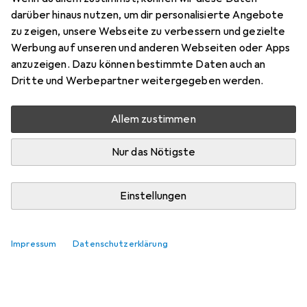
Preis in EUR inkl. MwSt.
darüber hinaus nutzen, um dir personalisierte Angebote
zu zeigen, unsere Webseite zu verbessern und gezielte
Marke
Bewertungen
Werbung auf unseren und anderen Webseiten oder Apps
Mehr von Kaba
anzuzeigen. Dazu können bestimmte Daten auch an
Dritte und Werbepartner weitergegeben werden.
Zwischen Sa, 15.8. und Di, 18.8. geliefert
Allem zustimmen
Nur 2 Stück an Lager beim Lieferanten
Lieferort angeben für genaue Lieferzeit
Nur das Nötigste
In den Warenkorb
Einstellungen
Vergleichen
Merken
Impressum
Datenschutzerklärung
i
Kostenloser Versand ab 30,–