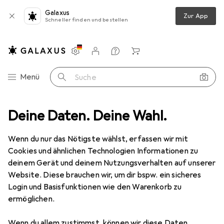
Galaxus
Zur App
Schneller finden und bestellen
Einstellungen
Kundenkonto
Vergleichslisten
Merklisten
Warenkorb
Navigation nach Kategorien
Menü
Suche
hliesszylinder
Deine Daten. Deine Wahl.
Kaba Kupplung standard Drehknopfzylinder Modular
Wenn du nur das Nötigste wählst, erfassen wir mit
Cookies und ähnlichen Technologien Informationen zu
2 Bilder
deinem Gerät und deinem Nutzungsverhalten auf unserer
Website. Diese brauchen wir, um dir bspw. ein sicheres
EUR
19,90
Login und Basisfunktionen wie den Warenkorb zu
Kaba
Kupplung standard
ermöglichen.
Drehknopfzylinder Modular
Wenn du allem zustimmst, können wir diese Daten