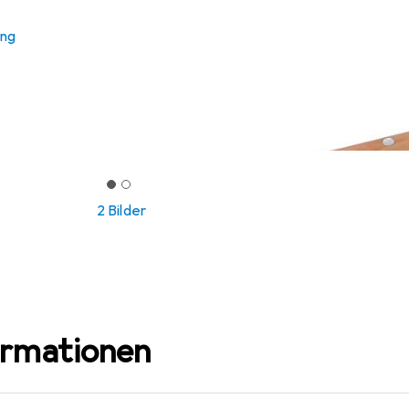
ung
2 Bilder
ormationen