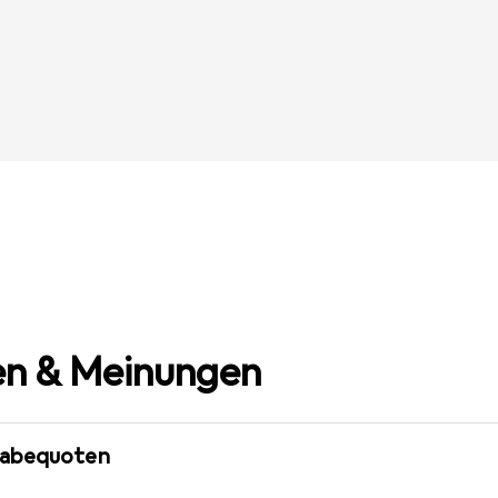
n & Meinungen
gabequoten