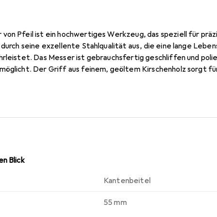
von Pfeil ist ein hochwertiges Werkzeug, das speziell für prä
 durch seine exzellente Stahlqualität aus, die eine lange Lebe
rleistet. Das Messer ist gebrauchsfertig geschliffen und polie
möglicht. Der Griff aus feinem, geöltem Kirschenholz sorgt f
 während des Arbeitens. Dieses Werkzeug ist ideal für Holzsch
n Blick
Kantenbeitel
55 mm