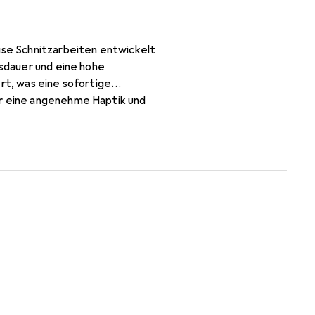
zise Schnitzarbeiten entwickelt
nsdauer und eine hohe
rt, was eine sofortige
ür eine angenehme Haptik und
nitzer, die Wert auf Qualität