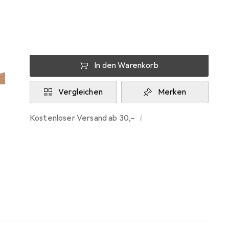
Zwischen Fr, 14.8. und Sa, 15.8. geliefert
8 Stück an Lager beim Lieferanten
Lieferort angeben für genaue Lieferzeit
In den Warenkorb
Vergleichen
Merken
i
Kostenloser Versand ab 30,–