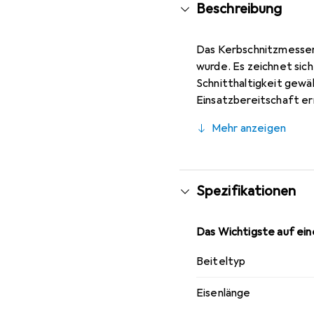
Beschreibung
Das Kerbschnitzmesser 
wurde. Es zeichnet sich
Schnitthaltigkeit gewäh
Einsatzbereitschaft er
eine optimale Kontrolle
Mehr anzeigen
und Präzision legen.
Spezifikationen
Das Wichtigste auf eine
Beiteltyp
Eisenlänge