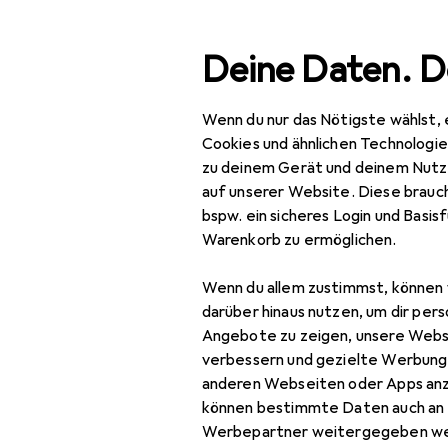
Suche
Deine Daten. D
Wenn du nur das Nötigste wählst, 
Navigation nach Kategorien
Gesamtsortiment
Baumarkt + Ga
Gesamtsortiment
Cookies und ähnlichen Technologi
zu deinem Gerät und deinem Nutz
Baumarkt + Garten
auf unserer Website. Diese brauch
bspw. ein sicheres Login und Basis
Werkzeug +
Warenkorb zu ermöglichen.
Werkstatt
Wenn du allem zustimmst, können 
Handwerkzeug
darüber hinaus nutzen, um dir pers
Schleifwerkzeuge
Angebote zu zeigen, unsere Webs
verbessern und gezielte Werbung
Beitel + Handhobel
anderen Webseiten oder Apps an
können bestimmte Daten auch an 
Raspel + Feile
Werbepartner weitergegeben we