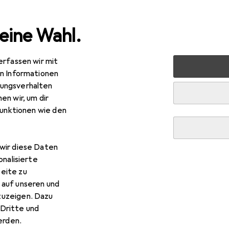
eine Wahl.
erfassen wir mit
rten
Werkzeug + Werkstatt
Handwerkzeug
Schleif
en Informationen
ungsverhalten
en wir, um dir
funktionen wie den
wir diese Daten
onalisierte
eite zu
 auf unseren und
zuzeigen. Dazu
Dritte und
rden.