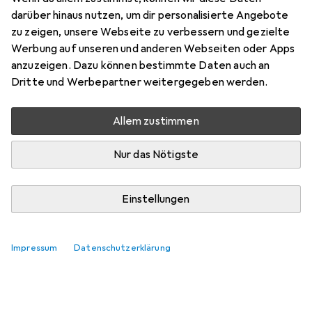
Preis in EUR inkl. MwSt.
darüber hinaus nutzen, um dir personalisierte Angebote
zu zeigen, unsere Webseite zu verbessern und gezielte
Marke
Bewertungen
Werbung auf unseren und anderen Webseiten oder Apps
Mehr von Kesseböhmer
anzuzeigen. Dazu können bestimmte Daten auch an
Dritte und Werbepartner weitergegeben werden.
Zwischen Mi, 12.8. und Do, 13.8. geliefert
Allem zustimmen
Nur 3 Stück an Lager beim Lieferanten
Lieferort angeben für genaue Lieferzeit
Nur das Nötigste
In den Warenkorb
Einstellungen
Vergleichen
Merken
Impressum
Datenschutzerklärung
kostenloser Versand