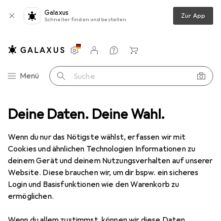
Galaxus
Zur App
Schneller finden und bestellen
Einstellungen
Kundenkonto
Vergleichslisten
Merklisten
Warenkorb
Navigation nach Kategorien
Menü
Suche
e
Deine Daten. Deine Wahl.
Kesseböhmer Hochschrank-Front-Vollauszug-Set PEKA/ Standard
Wenn du nur das Nötigste wählst, erfassen wir mit
Cookies und ähnlichen Technologien Informationen zu
5 Bilder
deinem Gerät und deinem Nutzungsverhalten auf unserer
Website. Diese brauchen wir, um dir bspw. ein sicheres
EUR
389,–
Login und Basisfunktionen wie den Warenkorb zu
Kesseböhmer
Hochschrank-Front-
ermöglichen.
Vollauszug-Set PEKA/ Standard
Wenn du allem zustimmst, können wir diese Daten