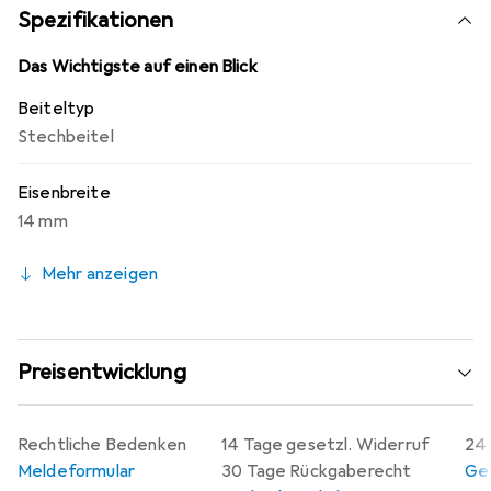
Normen liegt. Das unzerbrechliche Kunststoffheft im
Spezifikationen
Retrodesign bietet nicht nur eine ansprechende Optik,
sondern ist auch für Anwendungen im Aussenbereich
Das Wichtigste auf einen Blick
geeignet. Der Klingenschutz gewährleistet eine sichere
Beiteltyp
Aufbewahrung und Handhabung des Werkzeugs.
Stechbeitel
Eisenbreite
14 mm
Mehr anzeigen
Preisentwicklung
Rechtliche Bedenken
14 Tage gesetzl. Widerruf
24 
Meldeformular
30 Tage Rückgaberecht
Gew