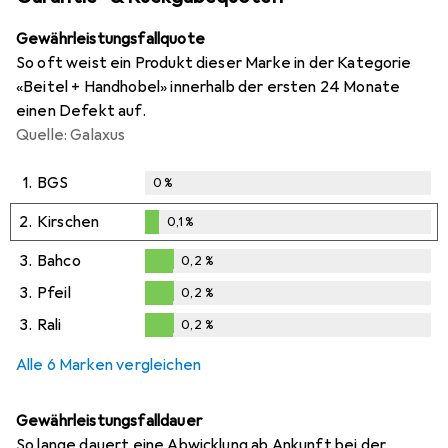
Gewährleistungsfallquote
So oft weist ein Produkt dieser Marke in der Kategorie
«Beitel + Handhobel» innerhalb der ersten 24 Monate
einen Defekt auf.
Quelle: Galaxus
1.
BGS
0
%
2.
Kirschen
0,1
%
0,1
%
3.
Bahco
0,2
%
0,2
%
3.
Pfeil
0,2
%
0,2
%
3.
Rali
0,2
%
0,2
%
Alle 6 Marken vergleichen
Gewährleistungsfalldauer
So lange dauert eine Abwicklung ab Ankunft bei der