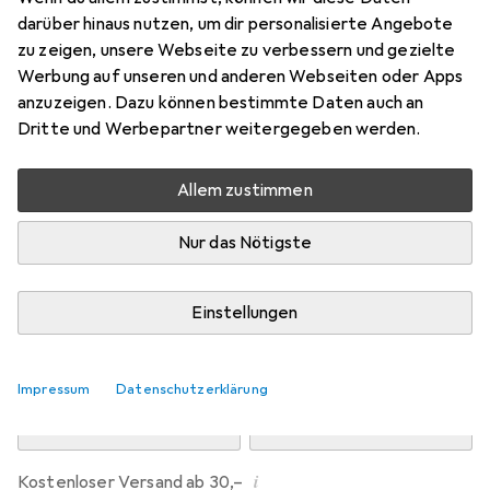
Preis in EUR inkl. MwSt.
darüber hinaus nutzen, um dir personalisierte Angebote
zu zeigen, unsere Webseite zu verbessern und gezielte
Marke
Bewertungen
Werbung auf unseren und anderen Webseiten oder Apps
Mehr von Kirschen
2
anzuzeigen. Dazu können bestimmte Daten auch an
Dritte und Werbepartner weitergegeben werden.
Zwischen Di, 11.8. und Mi, 12.8. geliefert
Allem zustimmen
Nur 2 Stück an Lager beim Drittanbieter
Lieferort angeben für genaue Lieferzeit
Nur das Nötigste
i
Angebot von
HEES + PETERS
DE
Einstellungen
In den Warenkorb
Impressum
Datenschutzerklärung
Vergleichen
Merken
i
Kostenloser Versand ab 30,–