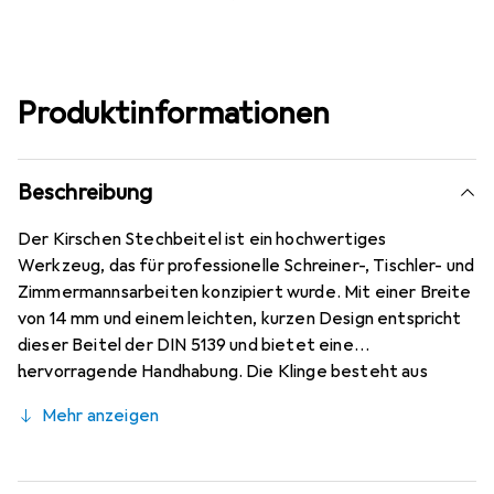
Produktinformationen
Beschreibung
Der Kirschen Stechbeitel ist ein hochwertiges
Werkzeug, das für professionelle Schreiner-, Tischler- und
Zimmermannsarbeiten konzipiert wurde. Mit einer Breite
von 14 mm und einem leichten, kurzen Design entspricht
dieser Beitel der DIN 5139 und bietet eine
hervorragende Handhabung. Die Klinge besteht aus
gehärtetem Stahl und ist hochglanzpoliert, was das
Mehr anzeigen
Schärfen und Abziehen der Schneide erleichtert. Die
Härte von 61 HRc über die gesamte Nutzlänge sorgt für
eine Langlebigkeit und Leistung, die weit über den