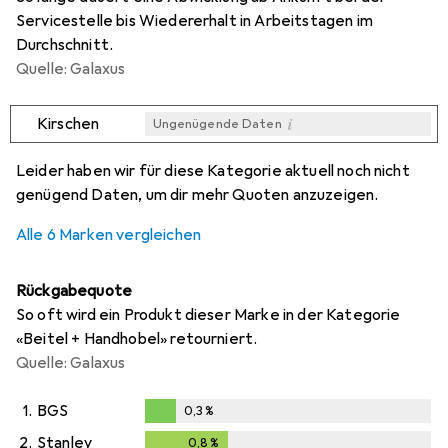
Servicestelle bis Wiedererhalt in Arbeitstagen im
Durchschnitt.
Quelle: Galaxus
i
Kirschen
Ungenügende Daten
i
i
i
i
Ungenügende Daten
Ungenügende Daten
Ungenügende Daten
Ungenügende Daten
Leider haben wir für diese Kategorie aktuell noch nicht
genügend Daten, um dir mehr Quoten anzuzeigen.
Alle 6 Marken vergleichen
Rückgabequote
So oft wird ein Produkt dieser Marke in der Kategorie
«Beitel + Handhobel» retourniert.
Quelle: Galaxus
1.
BGS
0,3
%
0,3
%
2.
Stanley
0,8
%
0,8
%