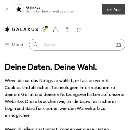
Galaxus
Zur App
Schneller finden und bestellen
Einstellungen
Kundenkonto
Vergleichslisten
Merklisten
Warenkorb
Navigation nach Kategorien
Menü
Suche
Deine Daten. Deine Wahl.
Schleifwerkzeuge
Beitel + Handhobel
Kirschen Stechbeitel
Wenn du nur das Nötigste wählst, erfassen wir mit
Cookies und ähnlichen Technologien Informationen zu
3 Bilder
deinem Gerät und deinem Nutzungsverhalten auf unserer
Website. Diese brauchen wir, um dir bspw. ein sicheres
EUR
29,52
Login und Basisfunktionen wie den Warenkorb zu
Kirschen
Stechbeitel
ermöglichen.
14 mm
Wenn du allem zustimmst, können wir diese Daten