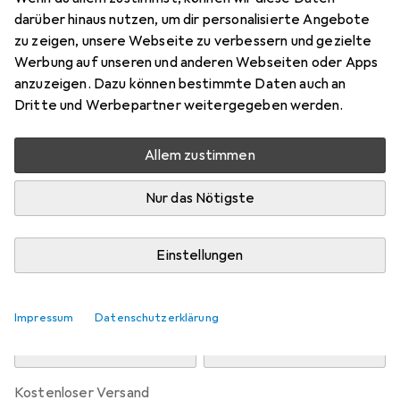
Preis in EUR inkl. MwSt.
darüber hinaus nutzen, um dir personalisierte Angebote
zu zeigen, unsere Webseite zu verbessern und gezielte
Bewertungen
Werbung auf unseren und anderen Webseiten oder Apps
15
anzuzeigen. Dazu können bestimmte Daten auch an
Dritte und Werbepartner weitergegeben werden.
Zwischen Mi, 12.8. und Mo, 17.8. geliefert
Allem zustimmen
Mehr als 10 Stück an Lager beim Drittanbieter
Lieferort angeben für genaue Lieferzeit
Nur das Nötigste
i
Angebot von
Peach-Online-Mall
DE
Einstellungen
In den Warenkorb
Impressum
Datenschutzerklärung
Vergleichen
Merken
kostenloser Versand