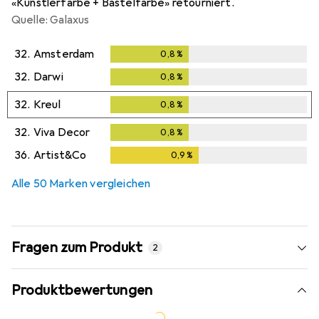
«Künstlerfarbe + Bastelfarbe» retourniert.
Quelle: Galaxus
32.
Amsterdam
0,8
%
0,8
%
32.
Darwi
0,8
%
0,8
%
32.
Kreul
0,8
%
0,8
%
32.
Viva Decor
0,8
%
0,8
%
36.
Artist&Co
0,9
%
0,9
%
Alle 50 Marken vergleichen
Fragen zum Produkt
2
Produktbewertungen