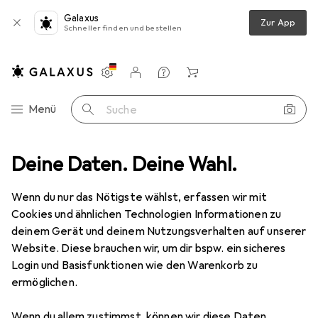
Galaxus
Zur App
Schneller finden und bestellen
Einstellungen
Kundenkonto
Vergleichslisten
Merklisten
Warenkorb
Navigation nach Kategorien
Menü
Suche
e
Deine Daten. Deine Wahl.
Künstlerfarbe + Bastelfarbe
Kreul Window Color Power Pack
Wenn du nur das Nötigste wählst, erfassen wir mit
Cookies und ähnlichen Technologien Informationen zu
5 Bilder
deinem Gerät und deinem Nutzungsverhalten auf unserer
Website. Diese brauchen wir, um dir bspw. ein sicheres
EUR
42,58
EUR
42,58
/
1l
Login und Basisfunktionen wie den Warenkorb zu
Kreul
Window Color Power Pack
ermöglichen.
1000 ml
Wenn du allem zustimmst, können wir diese Daten