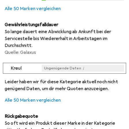
i
i
Ungenügende Daten
Ungenügende Daten
0,1
%
Alle 50 Marken vergleichen
Gewährleistungsfalldauer
So lange dauert eine Abwicklung ab Ankunft bei der
Servicestelle bis Wiedererhalt in Arbeitstagen im
Durchschnitt.
Quelle: Galaxus
i
Kreul
Ungenügende Daten
i
i
i
i
Ungenügende Daten
Ungenügende Daten
Ungenügende Daten
Ungenügende Daten
Leider haben wir für diese Kategorie aktuell noch nicht
genügend Daten, um dir mehr Quoten anzuzeigen.
Alle 50 Marken vergleichen
Rückgabequote
So oft wird ein Produkt dieser Marke in der Kategorie