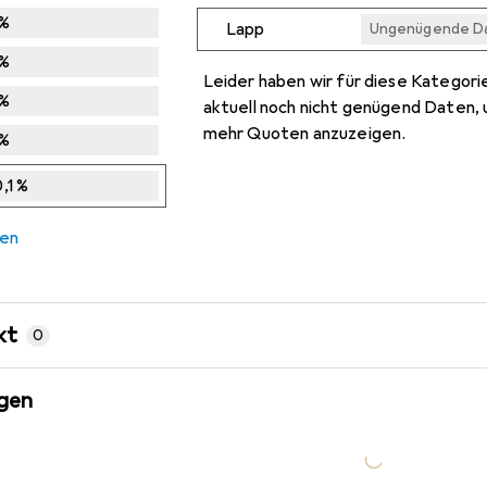
%
Lapp
Ungenügende D
Ungenügende D
Ungenügende D
Ungenügende D
Ungenügende D
%
Leider haben wir für diese Kategori
%
aktuell noch nicht genügend Daten, 
mehr Quoten anzuzeigen.
%
,1
%
hen
kt
0
gen