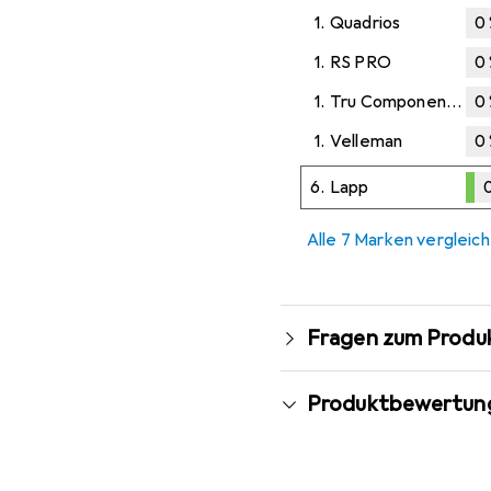
1.
Quadrios
0
1.
RS PRO
0
1.
Tru Components
0
1.
Velleman
0
6.
Lapp
0
0,1
%
Alle 7 Marken vergleic
Fragen zum Produ
Produktbewertun