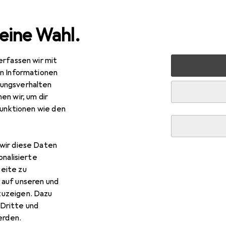
eine Wahl.
erfassen wir mit
rkt + Garten
Elektrobedarf
Elektroinstallation
Kabe
en Informationen
ungsverhalten
en wir, um dir
funktionen wie den
wir diese Daten
onalisierte
eite zu
 auf unseren und
zuzeigen. Dazu
Dritte und
rden.