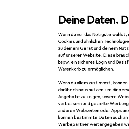
Suche
Deine Daten. D
Wenn du nur das Nötigste wählst, 
Navigation nach Kategorien
Gesamtsortiment
Bauma
Gesamtsortiment
Cookies und ähnlichen Technologi
zu deinem Gerät und deinem Nutz
Baumarkt + Garten
auf unserer Website. Diese brauch
bspw. ein sicheres Login und Basis
Elektrobedarf
Warenkorb zu ermöglichen.
Elektroinstallation
Wenn du allem zustimmst, können 
Abzweigdose
darüber hinaus nutzen, um dir pers
Angebote zu zeigen, unsere Webs
Elektronikwerkzeug
verbessern und gezielte Werbung
anderen Webseiten oder Apps an
Kabelbinder
können bestimmte Daten auch an 
Kabelleitung
Werbepartner weitergegeben we