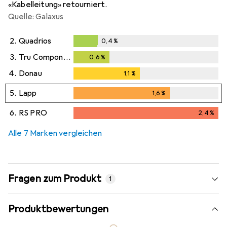
«Kabelleitung» retourniert.
Quelle: Galaxus
2.
Quadrios
0,4
%
0,4
%
3.
Tru Components
0,6
%
0,6
%
4.
Donau
1,1
%
1,1
%
5.
Lapp
1,6
%
1,6
%
6.
RS PRO
2,4
%
2,4
%
Alle 7 Marken vergleichen
Fragen zum Produkt
1
Produktbewertungen