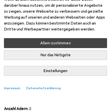
Preis in EUR inkl. MwSt.
darüber hinaus nutzen, um dir personalisierte Angebote
zu zeigen, unsere Webseite zu verbessern und gezielte
Bewertungen
Werbung auf unseren und anderen Webseiten oder Apps
anzuzeigen. Dazu können bestimmte Daten auch an
Dritte und Werbepartner weitergegeben werden.
Zwischen Fr, 7.8. und Di, 11.8. geliefert
Allem zustimmen
Mehr als 10 Stück an Lager beim Lieferanten
Lieferort angeben für genaue Lieferzeit
Nur das Nötigste
In den Warenkorb
Einstellungen
Vergleichen
Merken
Impressum
Datenschutzerklärung
kostenloser Versand
Anzahl Adern
2