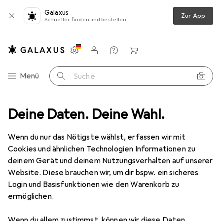
Galaxus
Zur App
Schneller finden und bestellen
Einstellungen
Kundenkonto
Vergleichslisten
Merklisten
Warenkorb
Navigation nach Kategorien
Menü
Suche
lektroinstallation
Deine Daten. Deine Wahl.
Kabelleitung
Lapp ÖLFLEX 110 Steuerleitung
Wenn du nur das Nötigste wählst, erfassen wir mit
Cookies und ähnlichen Technologien Informationen zu
6 Bilder
deinem Gerät und deinem Nutzungsverhalten auf unserer
Website. Diese brauchen wir, um dir bspw. ein sicheres
EUR
190,26
EUR
1,90
/
1m
Login und Basisfunktionen wie den Warenkorb zu
Lapp
ÖLFLEX 110 Steuerleitung
ermöglichen.
100 m
Wenn du allem zustimmst, können wir diese Daten