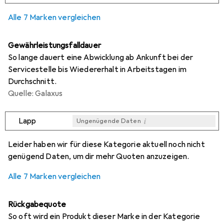
0,1
%
Alle 7 Marken vergleichen
Gewährleistungsfalldauer
So lange dauert eine Abwicklung ab Ankunft bei der
Servicestelle bis Wiedererhalt in Arbeitstagen im
Durchschnitt.
Quelle: Galaxus
i
Lapp
Ungenügende Daten
i
i
i
i
Ungenügende Daten
Ungenügende Daten
Ungenügende Daten
Ungenügende Daten
Leider haben wir für diese Kategorie aktuell noch nicht
genügend Daten, um dir mehr Quoten anzuzeigen.
Alle 7 Marken vergleichen
Rückgabequote
So oft wird ein Produkt dieser Marke in der Kategorie