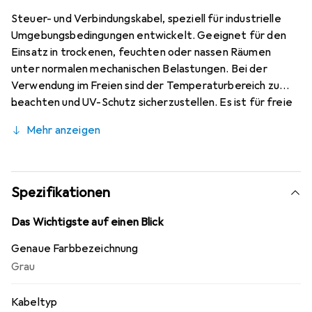
Steuer- und Verbindungskabel, speziell für industrielle
Umgebungsbedingungen entwickelt. Geeignet für den
Einsatz in trockenen, feuchten oder nassen Räumen
unter normalen mechanischen Belastungen. Bei der
Verwendung im Freien sind der Temperaturbereich zu
beachten und UV-Schutz sicherzustellen. Es ist für freie
Bewegung ohne Zugbelastung oder Zwangsführung sowie
Mehr anzeigen
für die feste Installation vorgesehen.
Spezifikationen
Das Wichtigste auf einen Blick
Genaue Farbbezeichnung
Grau
Kabeltyp