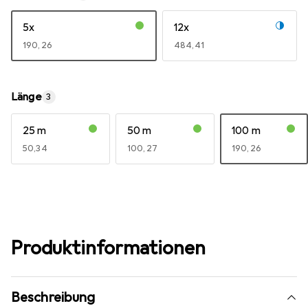
5x
12x
EUR
190,26
EUR
484,41
Länge
3
25 m
50 m
100 m
EUR
50,34
EUR
100,27
EUR
190,26
Produktinformationen
Beschreibung