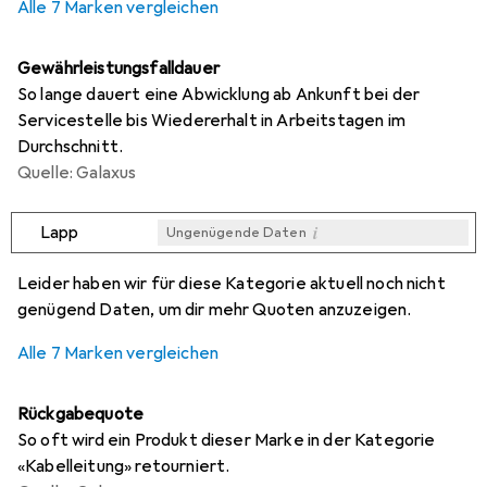
Alle 7 Marken vergleichen
Gewährleistungsfalldauer
So lange dauert eine Abwicklung ab Ankunft bei der
Servicestelle bis Wiedererhalt in Arbeitstagen im
Durchschnitt.
Quelle: Galaxus
i
Lapp
Ungenügende Daten
i
i
i
i
Ungenügende Daten
Ungenügende Daten
Ungenügende Daten
Ungenügende Daten
Leider haben wir für diese Kategorie aktuell noch nicht
genügend Daten, um dir mehr Quoten anzuzeigen.
Alle 7 Marken vergleichen
Rückgabequote
So oft wird ein Produkt dieser Marke in der Kategorie
«Kabelleitung» retourniert.