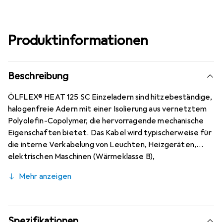
Produktinformationen
Beschreibung
ÖLFLEX® HEAT 125 SC Einzeladern sind hitzebeständige,
halogenfreie Adern mit einer Isolierung aus vernetztem
Polyolefin-Copolymer, die hervorragende mechanische
Eigenschaften bietet. Das Kabel wird typischerweise für
die interne Verkabelung von Leuchten, Heizgeräten,
elektrischen Maschinen (Wärmeklasse B),
Schaltgerätekombinationen sowie im Anlagen- und
Mehr anzeigen
Apparatebau verwendet.
Spezifikationen