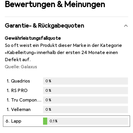
Bewertungen & Meinungen
Garantie- & Rückgabequoten
Gewährleistungsfallquote
So oft weist ein Produkt dieser Marke in der Kategorie
«Kabelleitung» innerhalb der ersten 24 Monate einen
Defekt auf.
Quelle: Galaxus
1.
Quadrios
0
%
1.
RS PRO
0
%
1.
Tru Components
0
%
1.
Velleman
0
%
6.
Lapp
0,1
%
0,1
%