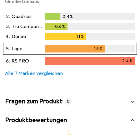
Quelle: Galaxus
2.
Quadrios
0,4
%
0,4
%
3.
Tru Components
0,6
%
0,6
%
4.
Donau
1,1
%
1,1
%
5.
Lapp
1,6
%
1,6
%
6.
RS PRO
2,4
%
2,4
%
Alle 7 Marken vergleichen
Fragen zum Produkt
0
Produktbewertungen