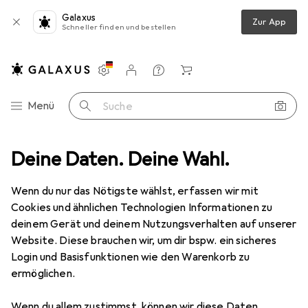
Galaxus
Zur App
Schneller finden und bestellen
Einstellungen
Kundenkonto
Vergleichslisten
Merklisten
Warenkorb
Navigation nach Kategorien
Menü
Suche
rf
Deine Daten. Deine Wahl.
Elektroinstallation
Kabelleitung
Lapp ÖLFLEX HEAT 125
Wenn du nur das Nötigste wählst, erfassen wir mit
Cookies und ähnlichen Technologien Informationen zu
2 Bilder
deinem Gerät und deinem Nutzungsverhalten auf unserer
Website. Diese brauchen wir, um dir bspw. ein sicheres
EUR
1042,47
EUR
10,42
/
1m
Login und Basisfunktionen wie den Warenkorb zu
Lapp
ÖLFLEX HEAT 125
ermöglichen.
100 m
Wenn du allem zustimmst, können wir diese Daten