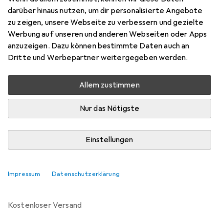
Preis in EUR inkl. MwSt.
darüber hinaus nutzen, um dir personalisierte Angebote
zu zeigen, unsere Webseite zu verbessern und gezielte
Bewertungen
Werbung auf unseren und anderen Webseiten oder Apps
anzuzeigen. Dazu können bestimmte Daten auch an
Dritte und Werbepartner weitergegeben werden.
Zwischen Do, 20.8. und Mo, 24.8. geliefert
Allem zustimmen
5 Stück bestellt
Benachrichtigen, wenn schneller verfügbar
Nur das Nötigste
Lieferort angeben für genaue Lieferzeit
Einstellungen
In den Warenkorb
Impressum
Datenschutzerklärung
Vergleichen
Merken
kostenloser Versand