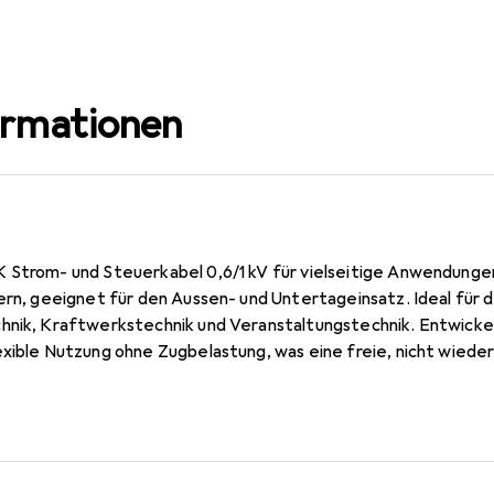
ormationen
 Strom- und Steuerkabel 0,6/1 kV für vielseitige Anwendungen
dern, geeignet für den Aussen- und Untertageinsatz. Ideal für
hnik, Kraftwerkstechnik und Veranstaltungstechnik. Entwickelt 
exible Nutzung ohne Zugbelastung, was eine freie, nicht wie
ür Torsionsanwendungen, die typisch für Windturbinschleifen
dreich sind möglich.