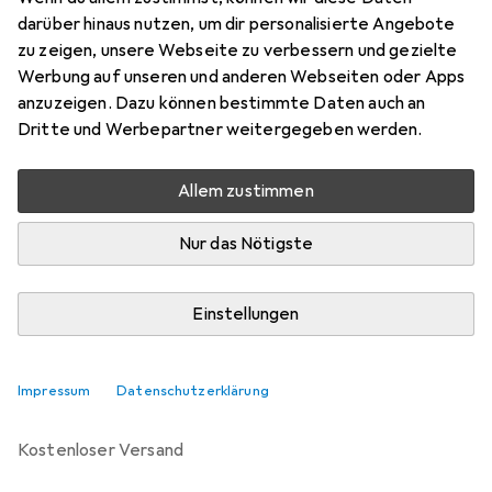
darüber hinaus nutzen, um dir personalisierte Angebote
zu zeigen, unsere Webseite zu verbessern und gezielte
Bewertungen
Werbung auf unseren und anderen Webseiten oder Apps
anzuzeigen. Dazu können bestimmte Daten auch an
Dritte und Werbepartner weitergegeben werden.
Zwischen Fr, 21.8. und Di, 25.8. geliefert
5 Stück bestellt
Allem zustimmen
Benachrichtigen, wenn schneller verfügbar
Nur das Nötigste
Lieferort angeben für genaue Lieferzeit
Einstellungen
In den Warenkorb
Impressum
Vergleichen
Datenschutzerklärung
Merken
kostenloser Versand