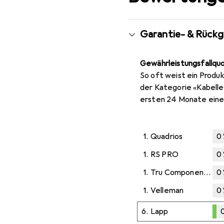
Garantie- & Rück
Gewährleistungsfallqu
So oft weist ein Produk
der Kategorie «Kabelle
ersten 24 Monate eine
1.
Quadrios
0
1.
RS PRO
0
1.
Tru Components
0
1.
Velleman
0
6.
Lapp
0