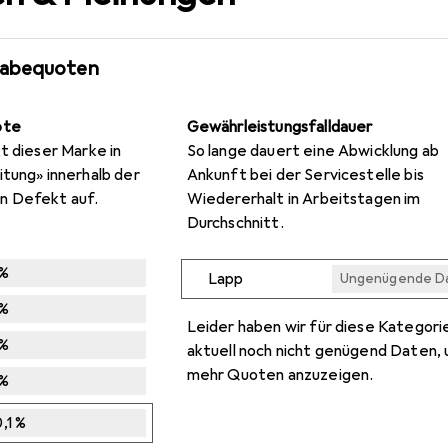
gabequoten
ote
Gewährleistungsfalldauer
t dieser Marke in
So lange dauert eine Abwicklung ab
itung» innerhalb der
Ankunft bei der Servicestelle bis
n Defekt auf.
Wiedererhalt in Arbeitstagen im
Durchschnitt.
%
Lapp
Ungenügende D
Ungenügende D
Ungenügende D
Ungenügende D
Ungenügende D
%
Leider haben wir für diese Kategori
%
aktuell noch nicht genügend Daten, 
mehr Quoten anzuzeigen.
%
,1
%