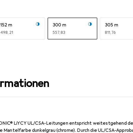
152 m
300 m
305 m
EUR
498,21
EUR
557,83
EUR
811,76
ormationen
ONIC® LiYCY UL/CSA-Leitungen entspricht weitestgehend d
ie Mantelfarbe dunkelgrau (chrome). Durch die UL/CSA-Approbat