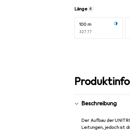
Länge
4
100 m
EUR
327,77
Mehr anzeigen
Produktinf
Beschreibung
Der Aufbau der UNITR
Leitungen, jedoch ist d