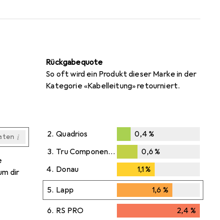
Rückgabequote
So oft wird ein Produkt dieser Marke in der
Kategorie «Kabelleitung» retourniert.
2.
Quadrios
0,4
%
i
aten
0,4
%
i
i
i
i
aten
aten
aten
aten
3.
Tru Components
0,6
%
e
0,6
%
4.
Donau
1,1
%
1,1
%
um dir
5.
Lapp
1,6
%
1,6
%
6.
RS PRO
2,4
%