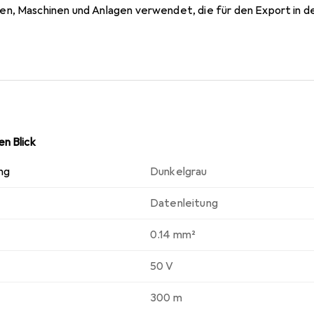
n, Maschinen und Anlagen verwendet, die für den Export in d
n Blick
ng
Dunkelgrau
Datenleitung
0.14 mm²
50 V
300 m