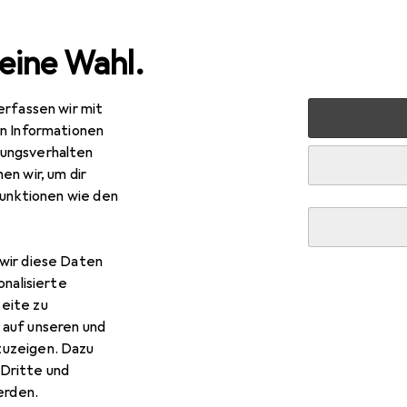
eine Wahl.
erfassen wir mit
troinstallation
Kabelleitung
Lapp UNITRONIC Datenleitu
en Informationen
ungsverhalten
en wir, um dir
funktionen wie den
wir diese Daten
onalisierte
eite zu
 auf unseren und
zuzeigen. Dazu
Dritte und
rden.