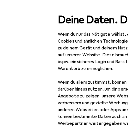
Suche
Deine Daten. D
Wenn du nur das Nötigste wählst, 
Navigation nach Kategorien
mtsortiment
Baumarkt + Garten
Elektrobedarf
Elek
Gesamtsortiment
Cookies und ähnlichen Technologi
zu deinem Gerät und deinem Nutz
Baumarkt + Garten
auf unserer Website. Diese brauch
bspw. ein sicheres Login und Basis
Elektrobedarf
Warenkorb zu ermöglichen.
Elektroinstallation
Wenn du allem zustimmst, können 
Abzweigdose
darüber hinaus nutzen, um dir pers
Angebote zu zeigen, unsere Webs
Elektronikwerkzeug
verbessern und gezielte Werbung
anderen Webseiten oder Apps an
Kabelbinder
können bestimmte Daten auch an 
Kabelleitung
Werbepartner weitergegeben we