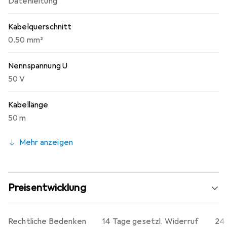
Datenleitung
Kabelquerschnitt
0.50 mm²
Nennspannung U
50 V
Kabellänge
50 m
Mehr anzeigen
Preisentwicklung
Rechtliche Bedenken
14 Tage gesetzl. Widerruf
24 