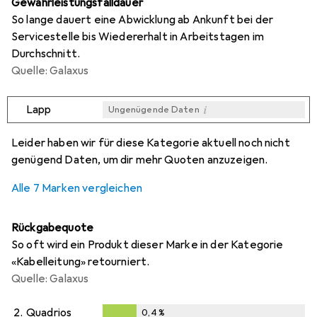
Gewährleistungsfalldauer
So lange dauert eine Abwicklung ab Ankunft bei der
Servicestelle bis Wiedererhalt in Arbeitstagen im
Durchschnitt.
Quelle: Galaxus
i
Lapp
Ungenügende Daten
i
i
i
i
Ungenügende Daten
Ungenügende Daten
Ungenügende Daten
Ungenügende Daten
Leider haben wir für diese Kategorie aktuell noch nicht
genügend Daten, um dir mehr Quoten anzuzeigen.
Alle 7 Marken vergleichen
Rückgabequote
So oft wird ein Produkt dieser Marke in der Kategorie
«Kabelleitung» retourniert.
Quelle: Galaxus
2.
Quadrios
0,4
%