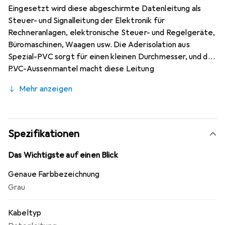
Eingesetzt wird diese abgeschirmte Datenleitung als
Steuer- und Signalleitung der Elektronik für
Rechneranlagen, elektronische Steuer- und Regelgeräte,
Büromaschinen, Waagen usw. Die Aderisolation aus
Spezial-PVC sorgt für einen kleinen Durchmesser, und der
PVC-Aussenmantel macht diese Leitung
widerstandsfähig und flexibel. Die zusätzliche
Mehr anzeigen
Abschirmung sorgt für eine sichere Datenübertragung
ohne Störeinflüsse.
Spezifikationen
Das Wichtigste auf einen Blick
Genaue Farbbezeichnung
Grau
Kabeltyp