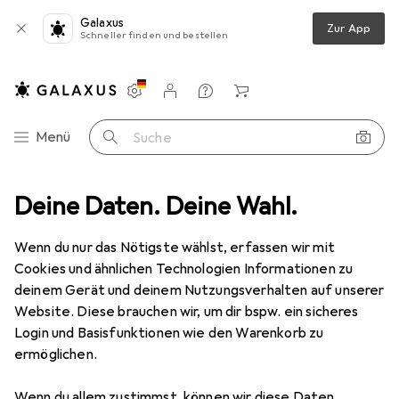
Galaxus
Zur App
Schneller finden und bestellen
Einstellungen
Kundenkonto
Vergleichslisten
Merklisten
Warenkorb
Navigation nach Kategorien
Menü
Suche
installation
Deine Daten. Deine Wahl.
Kabelleitung
Lapp UNITRONIC LiYCY Datenleitung
Wenn du nur das Nötigste wählst, erfassen wir mit
Cookies und ähnlichen Technologien Informationen zu
1 Bild
deinem Gerät und deinem Nutzungsverhalten auf unserer
EUR
106,17
Website. Diese brauchen wir, um dir bspw. ein sicheres
EUR
2,12
/
1m
Lapp
UNITRONIC LiYCY Datenleitung
Login und Basisfunktionen wie den Warenkorb zu
ermöglichen.
50 m
Wenn du allem zustimmst, können wir diese Daten
Preis in EUR inkl. MwSt.