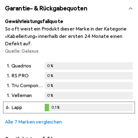
Garantie- & Rückgabequoten
Gewährleistungsfallquote
So oft weist ein Produkt dieser Marke in der Kategorie
«Kabelleitung» innerhalb der ersten 24 Monate einen
Defekt auf.
Quelle: Galaxus
1.
Quadrios
0
%
1.
RS PRO
0
%
1.
Tru Components
0
%
1.
Velleman
0
%
6.
Lapp
0,1
%
0,1
%
Alle 7 Marken vergleichen