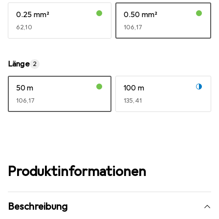
0.25 mm²
0.50 mm²
EUR
62,10
EUR
106,17
Länge
2
50 m
100 m
EUR
106,17
EUR
135,41
Produktinformationen
Beschreibung