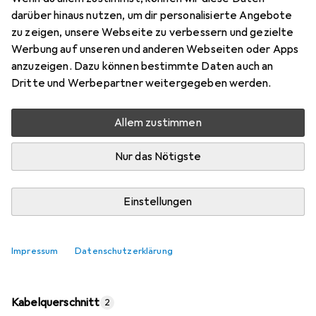
darüber hinaus nutzen, um dir personalisierte Angebote
zu zeigen, unsere Webseite zu verbessern und gezielte
Bewertungen
Werbung auf unseren und anderen Webseiten oder Apps
anzuzeigen. Dazu können bestimmte Daten auch an
Dritte und Werbepartner weitergegeben werden.
Zwischen Di, 11.8. und Do, 13.8. geliefert
5 Stück an Lager beim Lieferanten
Allem zustimmen
Lieferort angeben für genaue Lieferzeit
Nur das Nötigste
In den Warenkorb
Einstellungen
Vergleichen
Merken
kostenloser Versand
Impressum
Datenschutzerklärung
Kabelquerschnitt
2